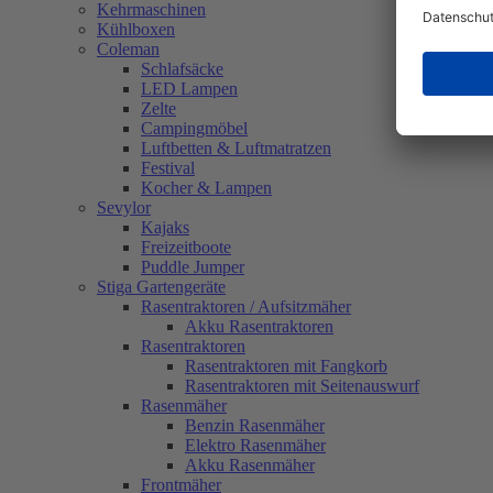
Kehrmaschinen
Kühlboxen
Coleman
Schlafsäcke
LED Lampen
Zelte
Campingmöbel
Luftbetten & Luftmatratzen
Festival
Kocher & Lampen
Sevylor
Kajaks
Freizeitboote
Puddle Jumper
Stiga Gartengeräte
Rasentraktoren / Aufsitzmäher
Akku Rasentraktoren
Rasentraktoren
Rasentraktoren mit Fangkorb
Rasentraktoren mit Seitenauswurf
Rasenmäher
Benzin Rasenmäher
Elektro Rasenmäher
Akku Rasenmäher
Frontmäher