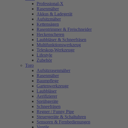
Professional-X
Rasenmäher
Akkus & Ladegerät
Aufsitzmäher
Kettensägen
Rasentrimmer & Freischneider
Heckenscheren
Laubbläser & Schneefräsen
Multifunktionswerkzeug
Teleskop-Werkzeuge
Lifestyle
Zubehör
Toro
Aufsitzrasenmäher
Rasenmäher
Baumpflege
Gartenwerkzeuge
Laubbläser
Aerifizierer
Sprühgeräte
Schneefräsen
Regner / Funny Pipe
Steuergeräte & Schaltuhren
Sensoren & Fernbedienungen
Ventile