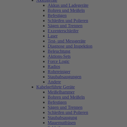
Akkugeräte
Akkus und Ladegeräte
Bohren und Meißeln
Befestigen
Schleifen und Polieren
Sägen und Trennen
Exzenterschleifer
Laser
Test- und Messgeräte
Diagnose und Inspektion
Beleuchtung
Aktions-Sets
Force Logic
Radios
Rohrreiniger
Staubabsaugungen
Andere
Kabelgeführte Geräte
Meißelhammer
Bohren und Meißeln
Befestigen
Sägen und Trennen
Schleifen und Polieren
Staubabsaugung
Mauernutfräsen