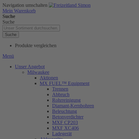
Navigation umschalten
Mein Warenkorb
Suche
Suche
Suche
Produkte vergleichen
Menü
Unser Angebot
Milwaukee
Aktionen
MX FUEL™ Equipment
Trennen
Abbruch
Rohrreinigung
Diamant-Kernbohren
Beleuchtung
Betonverdichter
MXF CP203
MXF XC406
Ladegerät