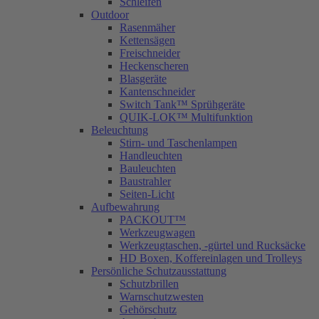
Schleifen
Outdoor
Rasenmäher
Kettensägen
Freischneider
Heckenscheren
Blasgeräte
Kantenschneider
Switch Tank™ Sprühgeräte
QUIK-LOK™ Multifunktion
Beleuchtung
Stirn- und Taschenlampen
Handleuchten
Bauleuchten
Baustrahler
Seiten-Licht
Aufbewahrung
PACKOUT™
Werkzeugwagen
Werkzeugtaschen, -gürtel und Rucksäcke
HD Boxen, Koffereinlagen und Trolleys
Persönliche Schutzausstattung
Schutzbrillen
Warnschutzwesten
Gehörschutz