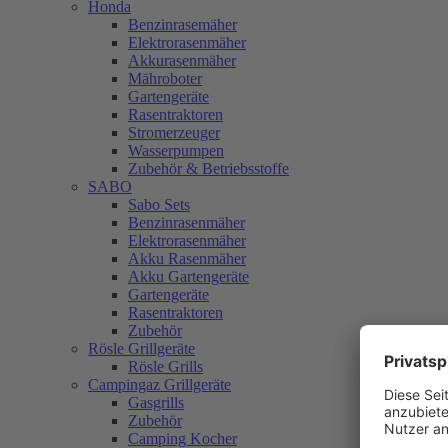
Honda
Benzinrasemäher
Elektrorasenmäher
Akkurasenmäher
Mähroboter
Gartengeräte
Rasentraktoren
Stromerzeuger
Wasserpumpen
Zubehör & Betriebsstoffe
SABO
Sabo Sets
Benzinrasenmäher
Elektrorasenmäher
Akku Rasenmäher
Akku Gartengeräte
Gartengeräte
Rasentraktoren
Zubehör
Rösle Grillgeräte
Rösle Grills
Campingaz Grillgeräte
Gasgrills
Zubehör
Camping Kocher