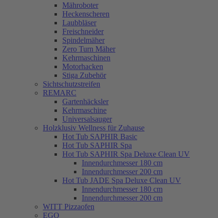
Mähroboter
Heckenscheren
Laubbläser
Freischneider
Spindelmäher
Zero Turn Mäher
Kehrmaschinen
Motorhacken
Stiga Zubehör
Sichtschutzstreifen
REMARC
Gartenhäcksler
Kehrmaschine
Universalsauger
Holzklusiv Wellness für Zuhause
Hot Tub SAPHIR Basic
Hot Tub SAPHIR Spa
Hot Tub SAPHIR Spa Deluxe Clean UV
Innendurchmesser 180 cm
Innendurchmesser 200 cm
Hot Tub JADE Spa Deluxe Clean UV
Innendurchmesser 180 cm
Innendurchmesser 200 cm
WITT Pizzaofen
EGO