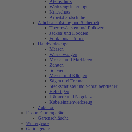
Atemschutz
Werkzeugsicherungen
Knieschutz
Arbeitshandschuhe
Arbeitsausrüstung und Sicherheit
Thermo-Jacken und Pullover
Jackets und Hoodies
Funktions-T-Shirts
Handwerkzeuge
Messen
Wasserwaagen
Messen und Markieren
Zangen
Scheren
Messer und Klingen
Sägen und Trennen
Steckschlüssel und Schraubendreher
Befestigen
Hämmer und Nageleisen
Kabeleinziehwerkzeug
Zubehör
Fiskars Gartengeräte
Gartenschläuche
Wintergeräte
Gartengeräte