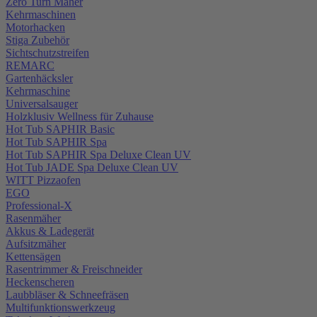
Zero Turn Mäher
Kehrmaschinen
Motorhacken
Stiga Zubehör
Sichtschutzstreifen
REMARC
Gartenhäcksler
Kehrmaschine
Universalsauger
Holzklusiv Wellness für Zuhause
Hot Tub SAPHIR Basic
Hot Tub SAPHIR Spa
Hot Tub SAPHIR Spa Deluxe Clean UV
Hot Tub JADE Spa Deluxe Clean UV
WITT Pizzaofen
EGO
Professional-X
Rasenmäher
Akkus & Ladegerät
Aufsitzmäher
Kettensägen
Rasentrimmer & Freischneider
Heckenscheren
Laubbläser & Schneefräsen
Multifunktionswerkzeug