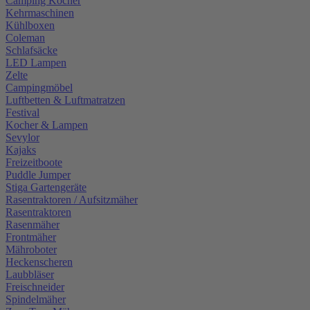
Camping Kocher
Kehrmaschinen
Kühlboxen
Coleman
Schlafsäcke
LED Lampen
Zelte
Campingmöbel
Luftbetten & Luftmatratzen
Festival
Kocher & Lampen
Sevylor
Kajaks
Freizeitboote
Puddle Jumper
Stiga Gartengeräte
Rasentraktoren / Aufsitzmäher
Rasentraktoren
Rasenmäher
Frontmäher
Mähroboter
Heckenscheren
Laubbläser
Freischneider
Spindelmäher