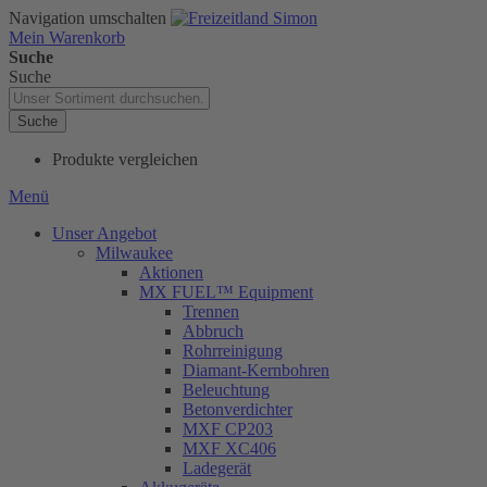
Navigation umschalten
Mein Warenkorb
Suche
Suche
Suche
Produkte vergleichen
Menü
Unser Angebot
Milwaukee
Aktionen
MX FUEL™ Equipment
Trennen
Abbruch
Rohrreinigung
Diamant-Kernbohren
Beleuchtung
Betonverdichter
MXF CP203
MXF XC406
Ladegerät