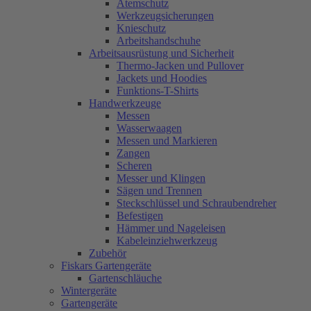
Atemschutz
Werkzeugsicherungen
Knieschutz
Arbeitshandschuhe
Arbeitsausrüstung und Sicherheit
Thermo-Jacken und Pullover
Jackets und Hoodies
Funktions-T-Shirts
Handwerkzeuge
Messen
Wasserwaagen
Messen und Markieren
Zangen
Scheren
Messer und Klingen
Sägen und Trennen
Steckschlüssel und Schraubendreher
Befestigen
Hämmer und Nageleisen
Kabeleinziehwerkzeug
Zubehör
Fiskars Gartengeräte
Gartenschläuche
Wintergeräte
Gartengeräte