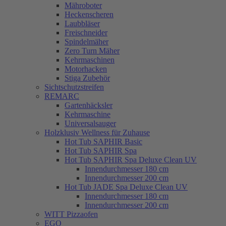
Mähroboter
Heckenscheren
Laubbläser
Freischneider
Spindelmäher
Zero Turn Mäher
Kehrmaschinen
Motorhacken
Stiga Zubehör
Sichtschutzstreifen
REMARC
Gartenhäcksler
Kehrmaschine
Universalsauger
Holzklusiv Wellness für Zuhause
Hot Tub SAPHIR Basic
Hot Tub SAPHIR Spa
Hot Tub SAPHIR Spa Deluxe Clean UV
Innendurchmesser 180 cm
Innendurchmesser 200 cm
Hot Tub JADE Spa Deluxe Clean UV
Innendurchmesser 180 cm
Innendurchmesser 200 cm
WITT Pizzaofen
EGO