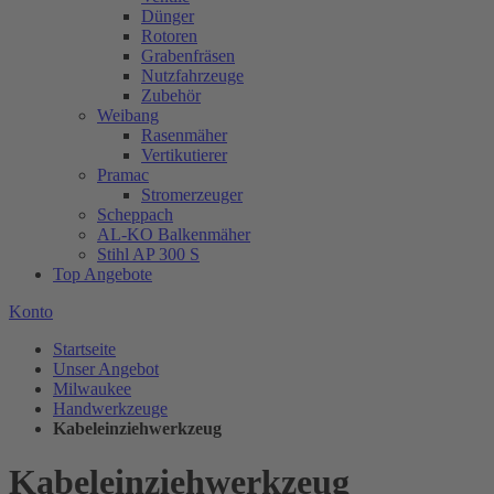
Dünger
Rotoren
Grabenfräsen
Nutzfahrzeuge
Zubehör
Weibang
Rasenmäher
Vertikutierer
Pramac
Stromerzeuger
Scheppach
AL-KO Balkenmäher
Stihl AP 300 S
Top Angebote
Konto
Startseite
Unser Angebot
Milwaukee
Handwerkzeuge
Kabeleinziehwerkzeug
Kabeleinziehwerkzeug