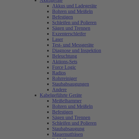
Akkugeräte
Akkus und Ladegeräte
Bohren und Meißeln
Befestigen
Schleifen und Polieren
Sägen und Trennen
Exzenterschleifer
Laser
Test- und Messgeräte
Diagnose und Inspektion
Beleuchtung
Aktions-Sets
Force Logic
Radios
Rohrreiniger
Staubabsaugungen
Andere
Kabelgeführte Geräte
Meißelhammer
Bohren und Meißeln
Befestigen
Sägen und Trennen
Schleifen und Polieren
Staubabsaugung
Mauernutfräsen