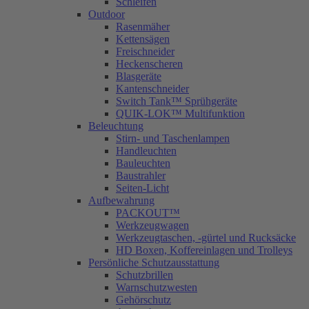
Schleifen
Outdoor
Rasenmäher
Kettensägen
Freischneider
Heckenscheren
Blasgeräte
Kantenschneider
Switch Tank™ Sprühgeräte
QUIK-LOK™ Multifunktion
Beleuchtung
Stirn- und Taschenlampen
Handleuchten
Bauleuchten
Baustrahler
Seiten-Licht
Aufbewahrung
PACKOUT™
Werkzeugwagen
Werkzeugtaschen, -gürtel und Rucksäcke
HD Boxen, Koffereinlagen und Trolleys
Persönliche Schutzausstattung
Schutzbrillen
Warnschutzwesten
Gehörschutz