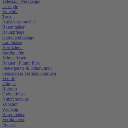
Teleskop-Werkzeuge
Lifestyle
Zubehör
Toro
Aufsitzrasenmäher
Rasenmäher
Baumpflege
Gartenwerkzeuge
Laubbläser
Aerifizierer
Sprühgeräte
Schneefräsen
Regner / Funny Pipe
Steuergeräte & Schaltuhren
Sensoren & Fernbedienungen
Ventile
Dünger
Rotoren
Grabenfräsen
Nutzfahrzeuge
Zubehör
Weibang
Rasenmäher
Vertikutierer
Pramac