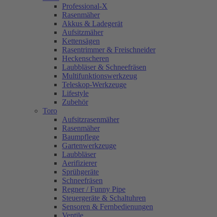
Professional-X
Rasenmäher
Akkus & Ladegerät
Aufsitzmäher
Kettensägen
Rasentrimmer & Freischneider
Heckenscheren
Laubbläser & Schneefräsen
Multifunktionswerkzeug
Teleskop-Werkzeuge
Lifestyle
Zubehör
Toro
Aufsitzrasenmäher
Rasenmäher
Baumpflege
Gartenwerkzeuge
Laubbläser
Aerifizierer
Sprühgeräte
Schneefräsen
Regner / Funny Pipe
Steuergeräte & Schaltuhren
Sensoren & Fernbedienungen
Ventile