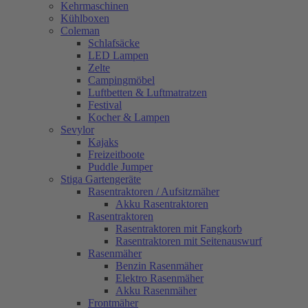
Kehrmaschinen
Kühlboxen
Coleman
Schlafsäcke
LED Lampen
Zelte
Campingmöbel
Luftbetten & Luftmatratzen
Festival
Kocher & Lampen
Sevylor
Kajaks
Freizeitboote
Puddle Jumper
Stiga Gartengeräte
Rasentraktoren / Aufsitzmäher
Akku Rasentraktoren
Rasentraktoren
Rasentraktoren mit Fangkorb
Rasentraktoren mit Seitenauswurf
Rasenmäher
Benzin Rasenmäher
Elektro Rasenmäher
Akku Rasenmäher
Frontmäher