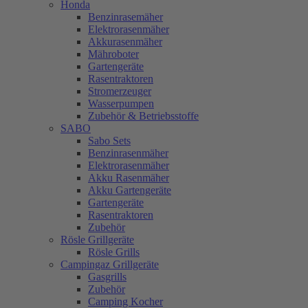
Honda
Benzinrasemäher
Elektrorasenmäher
Akkurasenmäher
Mähroboter
Gartengeräte
Rasentraktoren
Stromerzeuger
Wasserpumpen
Zubehör & Betriebsstoffe
SABO
Sabo Sets
Benzinrasenmäher
Elektrorasenmäher
Akku Rasenmäher
Akku Gartengeräte
Gartengeräte
Rasentraktoren
Zubehör
Rösle Grillgeräte
Rösle Grills
Campingaz Grillgeräte
Gasgrills
Zubehör
Camping Kocher