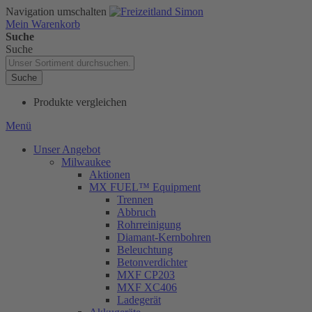
Navigation umschalten
Mein Warenkorb
Suche
Suche
Suche
Produkte vergleichen
Menü
Unser Angebot
Milwaukee
Aktionen
MX FUEL™ Equipment
Trennen
Abbruch
Rohrreinigung
Diamant-Kernbohren
Beleuchtung
Betonverdichter
MXF CP203
MXF XC406
Ladegerät