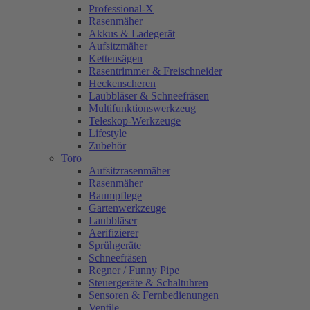
Professional-X
Rasenmäher
Akkus & Ladegerät
Aufsitzmäher
Kettensägen
Rasentrimmer & Freischneider
Heckenscheren
Laubbläser & Schneefräsen
Multifunktionswerkzeug
Teleskop-Werkzeuge
Lifestyle
Zubehör
Toro
Aufsitzrasenmäher
Rasenmäher
Baumpflege
Gartenwerkzeuge
Laubbläser
Aerifizierer
Sprühgeräte
Schneefräsen
Regner / Funny Pipe
Steuergeräte & Schaltuhren
Sensoren & Fernbedienungen
Ventile