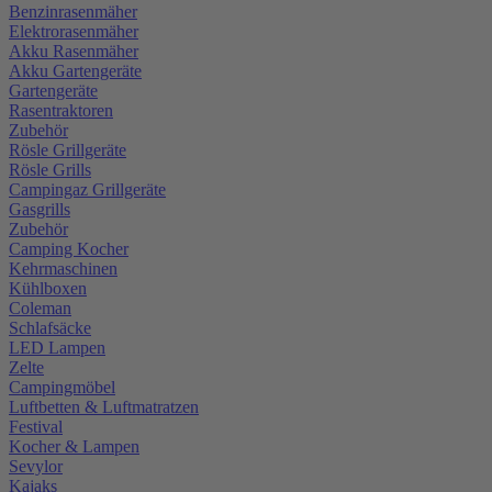
Benzinrasenmäher
Elektrorasenmäher
Akku Rasenmäher
Akku Gartengeräte
Gartengeräte
Rasentraktoren
Zubehör
Rösle Grillgeräte
Rösle Grills
Campingaz Grillgeräte
Gasgrills
Zubehör
Camping Kocher
Kehrmaschinen
Kühlboxen
Coleman
Schlafsäcke
LED Lampen
Zelte
Campingmöbel
Luftbetten & Luftmatratzen
Festival
Kocher & Lampen
Sevylor
Kajaks