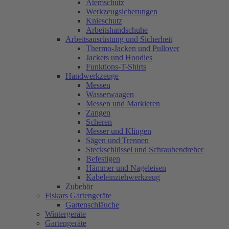
Atemschutz
Werkzeugsicherungen
Knieschutz
Arbeitshandschuhe
Arbeitsausrüstung und Sicherheit
Thermo-Jacken und Pullover
Jackets und Hoodies
Funktions-T-Shirts
Handwerkzeuge
Messen
Wasserwaagen
Messen und Markieren
Zangen
Scheren
Messer und Klingen
Sägen und Trennen
Steckschlüssel und Schraubendreher
Befestigen
Hämmer und Nageleisen
Kabeleinziehwerkzeug
Zubehör
Fiskars Gartengeräte
Gartenschläuche
Wintergeräte
Gartengeräte