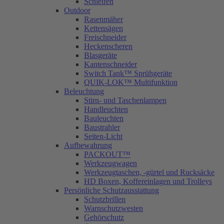
Schleifen
Outdoor
Rasenmäher
Kettensägen
Freischneider
Heckenscheren
Blasgeräte
Kantenschneider
Switch Tank™ Sprühgeräte
QUIK-LOK™ Multifunktion
Beleuchtung
Stirn- und Taschenlampen
Handleuchten
Bauleuchten
Baustrahler
Seiten-Licht
Aufbewahrung
PACKOUT™
Werkzeugwagen
Werkzeugtaschen, -gürtel und Rucksäcke
HD Boxen, Koffereinlagen und Trolleys
Persönliche Schutzausstattung
Schutzbrillen
Warnschutzwesten
Gehörschutz