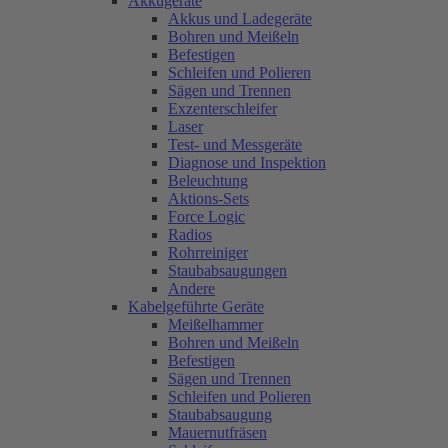
Akkugeräte
Akkus und Ladegeräte
Bohren und Meißeln
Befestigen
Schleifen und Polieren
Sägen und Trennen
Exzenterschleifer
Laser
Test- und Messgeräte
Diagnose und Inspektion
Beleuchtung
Aktions-Sets
Force Logic
Radios
Rohrreiniger
Staubabsaugungen
Andere
Kabelgeführte Geräte
Meißelhammer
Bohren und Meißeln
Befestigen
Sägen und Trennen
Schleifen und Polieren
Staubabsaugung
Mauernutfräsen