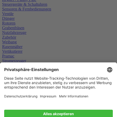
Steuergeräte & Schaltuhren
Sensoren & Fernbedienungen
Ventile
Dünger
Rotoren
Grabenfräsen
Nutzfahrzeuge
Zubehör
Weibang
Rasenmäher
Vertikutierer
Pramac
Stromerzeuger
Scheppach
Weitere Informationen
Kunden-Login
Widerruf
Impressum
AGB
Widerrufsrecht
Datenschutz
Versandkosten