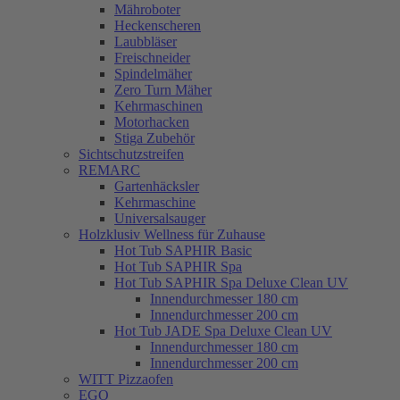
Mähroboter
Heckenscheren
Laubbläser
Freischneider
Spindelmäher
Zero Turn Mäher
Kehrmaschinen
Motorhacken
Stiga Zubehör
Sichtschutzstreifen
REMARC
Gartenhäcksler
Kehrmaschine
Universalsauger
Holzklusiv Wellness für Zuhause
Hot Tub SAPHIR Basic
Hot Tub SAPHIR Spa
Hot Tub SAPHIR Spa Deluxe Clean UV
Innendurchmesser 180 cm
Innendurchmesser 200 cm
Hot Tub JADE Spa Deluxe Clean UV
Innendurchmesser 180 cm
Innendurchmesser 200 cm
WITT Pizzaofen
EGO