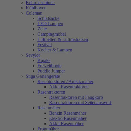
Kehrmaschinen
Kühlboxen
Coleman
Schlafsäcke
LED Lampen
Zelte
Campingmöbel
Luftbetten & Luftmatratzen
Festival
Kocher & Lampen
Sevylor
Kajaks
Freizeitboote
Puddle Jumper
Stiga Gartengeräte
Rasentraktoren / Aufsitzmäher
Akku Rasentraktoren
Rasentraktoren
Rasentraktoren mit Fangkorb
Rasentraktoren mit Seitenauswurf
Rasenmäher
Benzin Rasenmäher
Elektro Rasenmäher
Akku Rasenmäher
Frontmäher