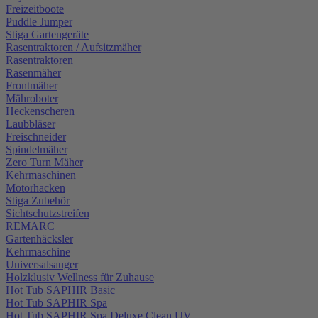
Freizeitboote
Puddle Jumper
Stiga Gartengeräte
Rasentraktoren / Aufsitzmäher
Rasentraktoren
Rasenmäher
Frontmäher
Mähroboter
Heckenscheren
Laubbläser
Freischneider
Spindelmäher
Zero Turn Mäher
Kehrmaschinen
Motorhacken
Stiga Zubehör
Sichtschutzstreifen
REMARC
Gartenhäcksler
Kehrmaschine
Universalsauger
Holzklusiv Wellness für Zuhause
Hot Tub SAPHIR Basic
Hot Tub SAPHIR Spa
Hot Tub SAPHIR Spa Deluxe Clean UV