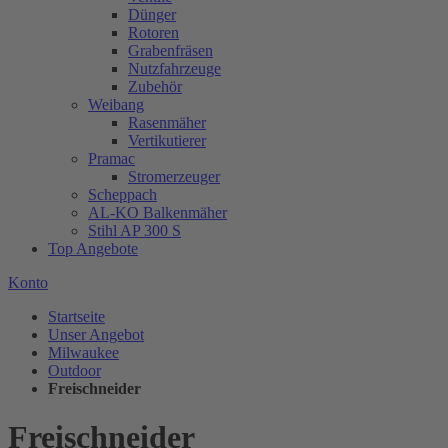
Dünger
Rotoren
Grabenfräsen
Nutzfahrzeuge
Zubehör
Weibang
Rasenmäher
Vertikutierer
Pramac
Stromerzeuger
Scheppach
AL-KO Balkenmäher
Stihl AP 300 S
Top Angebote
Konto
Startseite
Unser Angebot
Milwaukee
Outdoor
Freischneider
Freischneider