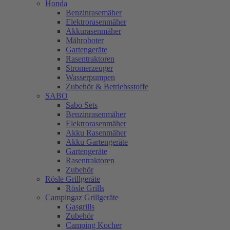
Honda
Benzinrasemäher
Elektrorasenmäher
Akkurasenmäher
Mähroboter
Gartengeräte
Rasentraktoren
Stromerzeuger
Wasserpumpen
Zubehör & Betriebsstoffe
SABO
Sabo Sets
Benzinrasenmäher
Elektrorasenmäher
Akku Rasenmäher
Akku Gartengeräte
Gartengeräte
Rasentraktoren
Zubehör
Rösle Grillgeräte
Rösle Grills
Campingaz Grillgeräte
Gasgrills
Zubehör
Camping Kocher