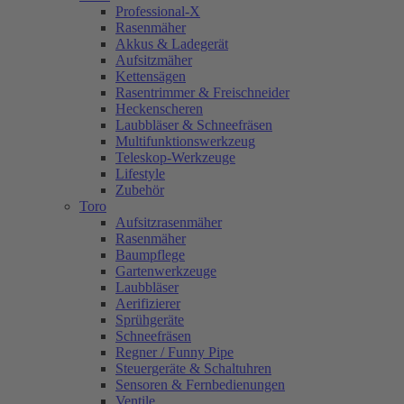
Professional-X
Rasenmäher
Akkus & Ladegerät
Aufsitzmäher
Kettensägen
Rasentrimmer & Freischneider
Heckenscheren
Laubbläser & Schneefräsen
Multifunktionswerkzeug
Teleskop-Werkzeuge
Lifestyle
Zubehör
Toro
Aufsitzrasenmäher
Rasenmäher
Baumpflege
Gartenwerkzeuge
Laubbläser
Aerifizierer
Sprühgeräte
Schneefräsen
Regner / Funny Pipe
Steuergeräte & Schaltuhren
Sensoren & Fernbedienungen
Ventile