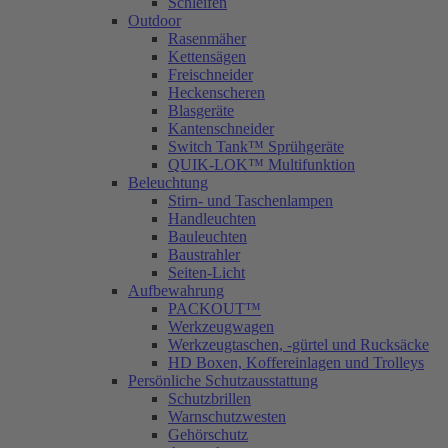
Schleifen
Outdoor
Rasenmäher
Kettensägen
Freischneider
Heckenscheren
Blasgeräte
Kantenschneider
Switch Tank™ Sprühgeräte
QUIK-LOK™ Multifunktion
Beleuchtung
Stirn- und Taschenlampen
Handleuchten
Bauleuchten
Baustrahler
Seiten-Licht
Aufbewahrung
PACKOUT™
Werkzeugwagen
Werkzeugtaschen, -gürtel und Rucksäcke
HD Boxen, Koffereinlagen und Trolleys
Persönliche Schutzausstattung
Schutzbrillen
Warnschutzwesten
Gehörschutz