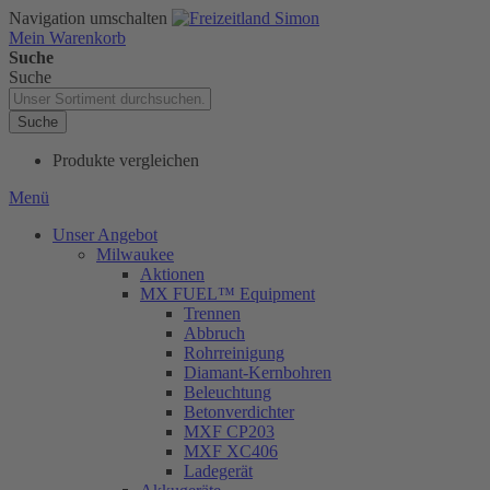
Navigation umschalten
Mein Warenkorb
Suche
Suche
Suche
Produkte vergleichen
Menü
Unser Angebot
Milwaukee
Aktionen
MX FUEL™ Equipment
Trennen
Abbruch
Rohrreinigung
Diamant-Kernbohren
Beleuchtung
Betonverdichter
MXF CP203
MXF XC406
Ladegerät