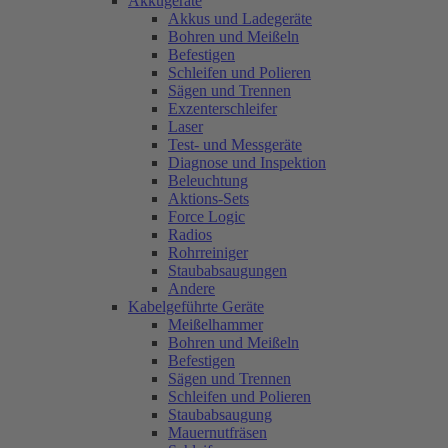
Akkugeräte
Akkus und Ladegeräte
Bohren und Meißeln
Befestigen
Schleifen und Polieren
Sägen und Trennen
Exzenterschleifer
Laser
Test- und Messgeräte
Diagnose und Inspektion
Beleuchtung
Aktions-Sets
Force Logic
Radios
Rohrreiniger
Staubabsaugungen
Andere
Kabelgeführte Geräte
Meißelhammer
Bohren und Meißeln
Befestigen
Sägen und Trennen
Schleifen und Polieren
Staubabsaugung
Mauernutfräsen