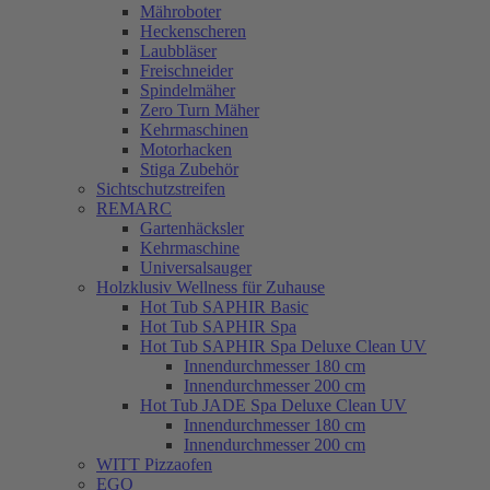
Mähroboter
Heckenscheren
Laubbläser
Freischneider
Spindelmäher
Zero Turn Mäher
Kehrmaschinen
Motorhacken
Stiga Zubehör
Sichtschutzstreifen
REMARC
Gartenhäcksler
Kehrmaschine
Universalsauger
Holzklusiv Wellness für Zuhause
Hot Tub SAPHIR Basic
Hot Tub SAPHIR Spa
Hot Tub SAPHIR Spa Deluxe Clean UV
Innendurchmesser 180 cm
Innendurchmesser 200 cm
Hot Tub JADE Spa Deluxe Clean UV
Innendurchmesser 180 cm
Innendurchmesser 200 cm
WITT Pizzaofen
EGO