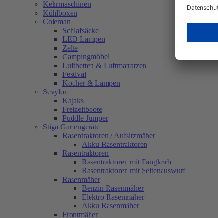
Kehrmaschinen
Kühlboxen
Coleman
Schlafsäcke
LED Lampen
Zelte
Campingmöbel
Luftbetten & Luftmatratzen
Festival
Kocher & Lampen
Sevylor
Kajaks
Freizeitboote
Puddle Jumper
Stiga Gartengeräte
Rasentraktoren / Aufsitzmäher
Akku Rasentraktoren
Rasentraktoren
Rasentraktoren mit Fangkorb
Rasentraktoren mit Seitenauswurf
Rasenmäher
Benzin Rasenmäher
Elektro Rasenmäher
Akku Rasenmäher
Frontmäher