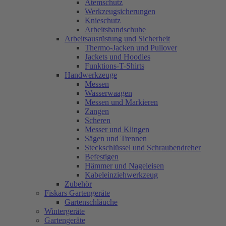
Atemschutz
Werkzeugsicherungen
Knieschutz
Arbeitshandschuhe
Arbeitsausrüstung und Sicherheit
Thermo-Jacken und Pullover
Jackets und Hoodies
Funktions-T-Shirts
Handwerkzeuge
Messen
Wasserwaagen
Messen und Markieren
Zangen
Scheren
Messer und Klingen
Sägen und Trennen
Steckschlüssel und Schraubendreher
Befestigen
Hämmer und Nageleisen
Kabeleinziehwerkzeug
Zubehör
Fiskars Gartengeräte
Gartenschläuche
Wintergeräte
Gartengeräte