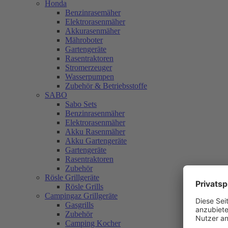
Honda
Benzinrasemäher
Elektrorasenmäher
Akkurasenmäher
Mähroboter
Gartengeräte
Rasentraktoren
Stromerzeuger
Wasserpumpen
Zubehör & Betriebsstoffe
SABO
Sabo Sets
Benzinrasenmäher
Elektrorasenmäher
Akku Rasenmäher
Akku Gartengeräte
Gartengeräte
Rasentraktoren
Zubehör
Rösle Grillgeräte
Rösle Grills
Campingaz Grillgeräte
Gasgrills
Zubehör
Camping Kocher