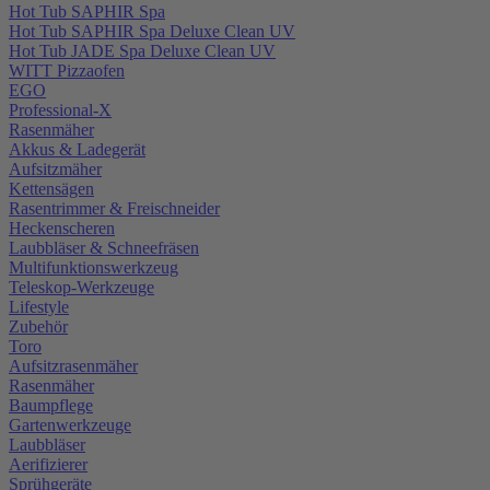
Hot Tub SAPHIR Spa
Hot Tub SAPHIR Spa Deluxe Clean UV
Hot Tub JADE Spa Deluxe Clean UV
WITT Pizzaofen
EGO
Professional-X
Rasenmäher
Akkus & Ladegerät
Aufsitzmäher
Kettensägen
Rasentrimmer & Freischneider
Heckenscheren
Laubbläser & Schneefräsen
Multifunktionswerkzeug
Teleskop-Werkzeuge
Lifestyle
Zubehör
Toro
Aufsitzrasenmäher
Rasenmäher
Baumpflege
Gartenwerkzeuge
Laubbläser
Aerifizierer
Sprühgeräte