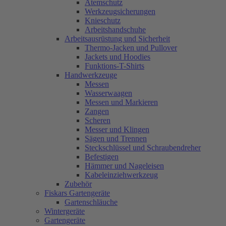
Atemschutz
Werkzeugsicherungen
Knieschutz
Arbeitshandschuhe
Arbeitsausrüstung und Sicherheit
Thermo-Jacken und Pullover
Jackets und Hoodies
Funktions-T-Shirts
Handwerkzeuge
Messen
Wasserwaagen
Messen und Markieren
Zangen
Scheren
Messer und Klingen
Sägen und Trennen
Steckschlüssel und Schraubendreher
Befestigen
Hämmer und Nageleisen
Kabeleinziehwerkzeug
Zubehör
Fiskars Gartengeräte
Gartenschläuche
Wintergeräte
Gartengeräte