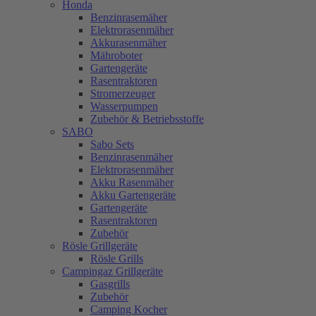
Honda
Benzinrasemäher
Elektrorasenmäher
Akkurasenmäher
Mähroboter
Gartengeräte
Rasentraktoren
Stromerzeuger
Wasserpumpen
Zubehör & Betriebsstoffe
SABO
Sabo Sets
Benzinrasenmäher
Elektrorasenmäher
Akku Rasenmäher
Akku Gartengeräte
Gartengeräte
Rasentraktoren
Zubehör
Rösle Grillgeräte
Rösle Grills
Campingaz Grillgeräte
Gasgrills
Zubehör
Camping Kocher