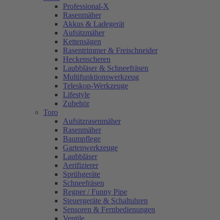
Professional-X
Rasenmäher
Akkus & Ladegerät
Aufsitzmäher
Kettensägen
Rasentrimmer & Freischneider
Heckenscheren
Laubbläser & Schneefräsen
Multifunktionswerkzeug
Teleskop-Werkzeuge
Lifestyle
Zubehör
Toro
Aufsitzrasenmäher
Rasenmäher
Baumpflege
Gartenwerkzeuge
Laubbläser
Aerifizierer
Sprühgeräte
Schneefräsen
Regner / Funny Pipe
Steuergeräte & Schaltuhren
Sensoren & Fernbedienungen
Ventile