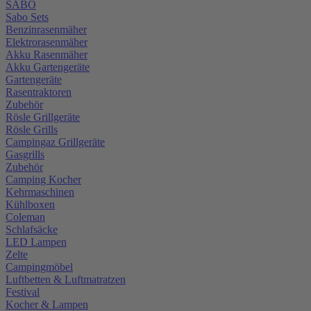
SABO
Sabo Sets
Benzinrasenmäher
Elektrorasenmäher
Akku Rasenmäher
Akku Gartengeräte
Gartengeräte
Rasentraktoren
Zubehör
Rösle Grillgeräte
Rösle Grills
Campingaz Grillgeräte
Gasgrills
Zubehör
Camping Kocher
Kehrmaschinen
Kühlboxen
Coleman
Schlafsäcke
LED Lampen
Zelte
Campingmöbel
Luftbetten & Luftmatratzen
Festival
Kocher & Lampen