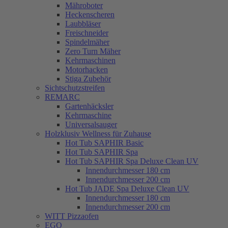
Mähroboter
Heckenscheren
Laubbläser
Freischneider
Spindelmäher
Zero Turn Mäher
Kehrmaschinen
Motorhacken
Stiga Zubehör
Sichtschutzstreifen
REMARC
Gartenhäcksler
Kehrmaschine
Universalsauger
Holzklusiv Wellness für Zuhause
Hot Tub SAPHIR Basic
Hot Tub SAPHIR Spa
Hot Tub SAPHIR Spa Deluxe Clean UV
Innendurchmesser 180 cm
Innendurchmesser 200 cm
Hot Tub JADE Spa Deluxe Clean UV
Innendurchmesser 180 cm
Innendurchmesser 200 cm
WITT Pizzaofen
EGO