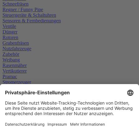
Schneefräsen
Regner / Funny Pipe
Steuergeräte & Schaltuhren
Sensoren & Fernbedienungen
Ventile
Dünger
Rotoren
Grabenfräsen
Nutzfahrzeuge
Zubehör
Weibang
Rasenmäher
Vertikutierer
Pramac
Stromerzeuger
Scheppach
Weitere Informationen
Kunden-Login
Widerruf
Impressum
AGB
Widerrufsrecht