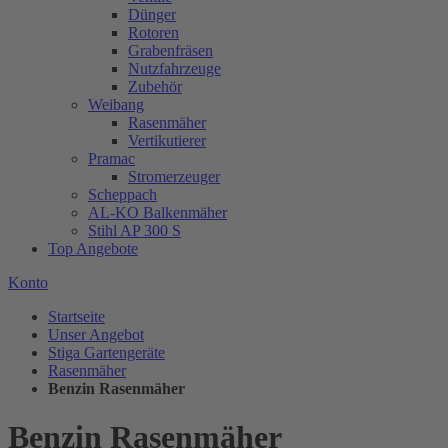
Dünger
Rotoren
Grabenfräsen
Nutzfahrzeuge
Zubehör
Weibang
Rasenmäher
Vertikutierer
Pramac
Stromerzeuger
Scheppach
AL-KO Balkenmäher
Stihl AP 300 S
Top Angebote
Konto
Startseite
Unser Angebot
Stiga Gartengeräte
Rasenmäher
Benzin Rasenmäher
Benzin Rasenmäher