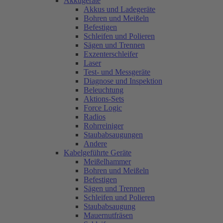
Akkugeräte
Akkus und Ladegeräte
Bohren und Meißeln
Befestigen
Schleifen und Polieren
Sägen und Trennen
Exzenterschleifer
Laser
Test- und Messgeräte
Diagnose und Inspektion
Beleuchtung
Aktions-Sets
Force Logic
Radios
Rohrreiniger
Staubabsaugungen
Andere
Kabelgeführte Geräte
Meißelhammer
Bohren und Meißeln
Befestigen
Sägen und Trennen
Schleifen und Polieren
Staubabsaugung
Mauernutfräsen