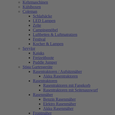
Kehrmaschinen
Kühlboxen
Coleman
Schlafsäcke
LED Lampen
Zelte
Campingmöbel
Luftbetten & Luftmatratzen
Festival
Kocher & Lampen
Sevylor
Kajaks
Freizeitboote
Puddle Jumper
Stiga Gartengeräte
Rasentraktoren / Aufsitzmäher
Akku Rasentraktoren
Rasentraktoren
Rasentraktoren mit Fangkorb
Rasentraktoren mit Seitenauswurf
Rasenmäher
Benzin Rasenmäher
Elektro Rasenmäher
Akku Rasenmäher
Frontmäher