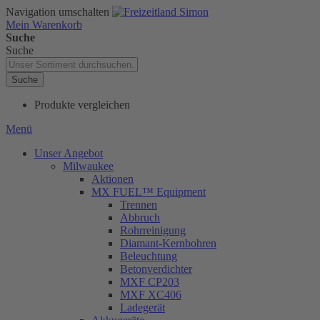
Navigation umschalten
Mein Warenkorb
Suche
Suche
Suche
Produkte vergleichen
Menü
Unser Angebot
Milwaukee
Aktionen
MX FUEL™ Equipment
Trennen
Abbruch
Rohrreinigung
Diamant-Kernbohren
Beleuchtung
Betonverdichter
MXF CP203
MXF XC406
Ladegerät