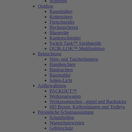
Schleifen
Outdoor
Rasenmäher
Kettensägen
Freischneider
Heckenscheren
Blasgeräte
Kantenschneider
Switch Tank™ Sprühgeräte
QUIK-LOK™ Multifunktion
Beleuchtung
Stirn- und Taschenlampen
Handleuchten
Bauleuchten
Baustrahler
Seiten-Licht
Aufbewahrung
PACKOUT™
Werkzeugwagen
Werkzeugtaschen, -gürtel und Rucksäcke
HD Boxen, Koffereinlagen und Trolleys
Persönliche Schutzausstattung
Schutzbrillen
Warnschutzwesten
Gehörschutz