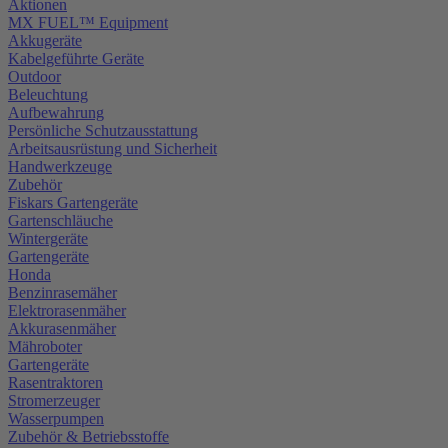
Aktionen
MX FUEL™ Equipment
Akkugeräte
Kabelgeführte Geräte
Outdoor
Beleuchtung
Aufbewahrung
Persönliche Schutzausstattung
Arbeitsausrüstung und Sicherheit
Handwerkzeuge
Zubehör
Fiskars Gartengeräte
Gartenschläuche
Wintergeräte
Gartengeräte
Honda
Benzinrasemäher
Elektrorasenmäher
Akkurasenmäher
Mähroboter
Gartengeräte
Rasentraktoren
Stromerzeuger
Wasserpumpen
Zubehör & Betriebsstoffe