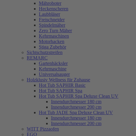
Mähroboter
Heckenscheren
Laubbläser
Freischneider
Spindelmäher
Zero Turn Mäher
Kehrmaschinen
Motorhacken
Stiga Zubehör
Sichtschutzstreifen
REMARC
Gartenhäcksler
Kehrmaschine
Universalsauger
Holzklusiv Wellness für Zuhause
Hot Tub SAPHIR Basic
Hot Tub SAPHIR Spa
Hot Tub SAPHIR Spa Deluxe Clean UV
Innendurchmesser 180 cm
Innendurchmesser 200 cm
Hot Tub JADE Spa Deluxe Clean UV
Innendurchmesser 180 cm
Innendurchmesser 200 cm
WITT Pizzaofen
EGO