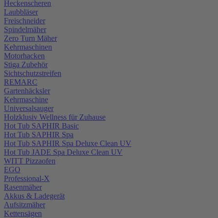
Heckenscheren
Laubbläser
Freischneider
Spindelmäher
Zero Turn Mäher
Kehrmaschinen
Motorhacken
Stiga Zubehör
Sichtschutzstreifen
REMARC
Gartenhäcksler
Kehrmaschine
Universalsauger
Holzklusiv Wellness für Zuhause
Hot Tub SAPHIR Basic
Hot Tub SAPHIR Spa
Hot Tub SAPHIR Spa Deluxe Clean UV
Hot Tub JADE Spa Deluxe Clean UV
WITT Pizzaofen
EGO
Professional-X
Rasenmäher
Akkus & Ladegerät
Aufsitzmäher
Kettensägen