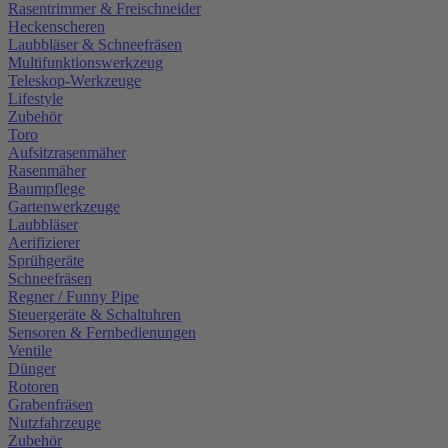
Rasentrimmer & Freischneider
Heckenscheren
Laubbläser & Schneefräsen
Multifunktionswerkzeug
Teleskop-Werkzeuge
Lifestyle
Zubehör
Toro
Aufsitzrasenmäher
Rasenmäher
Baumpflege
Gartenwerkzeuge
Laubbläser
Aerifizierer
Sprühgeräte
Schneefräsen
Regner / Funny Pipe
Steuergeräte & Schaltuhren
Sensoren & Fernbedienungen
Ventile
Dünger
Rotoren
Grabenfräsen
Nutzfahrzeuge
Zubehör