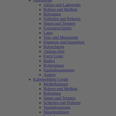
Akkugeräte
Akkus und Ladegeräte
Bohren und Meißeln
Befestigen
Schleifen und Polieren
Sägen und Trennen
Exzenterschleifer
Laser
Test- und Messgeräte
Diagnose und Inspektion
Beleuchtung
Aktions-Sets
Force Logic
Radios
Rohrreiniger
Staubabsaugungen
Andere
Kabelgeführte Geräte
Meißelhammer
Bohren und Meißeln
Befestigen
Sägen und Trennen
Schleifen und Polieren
Staubabsaugung
Mauernutfräsen