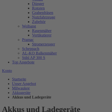
Dünger
Rotoren
Grabenfräsen
Nutzfahrzeuge
Zubehör
Weibang
Rasenmäher
Vertikutierer
Pramac
Stromerzeuger
Scheppach
AL-KO Balkenmäher
Stihl AP 300 S
Top Angebote
Konto
Startseite
Unser Angebot
Milwaukee
Akkugeräte
Akkus und Ladegeräte
Akkus und Ladegeräte