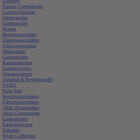
Zubehör
Fiskars Gartengeräte
Gartenschläuche
Wintergeräte
Gartengeräte
Honda
Benzinrasemäher
Elektrorasenmäher
Akkurasenmäher
Mähroboter
Gartengeräte
Rasentraktoren
Stromerzeuger
Wasserpumpen
Zubehör & Betriebsstoffe
SABO
Sabo Sets
Benzinrasenmäher
Elektrorasenmäher
Akku Rasenmäher
Akku Gartengeräte
Gartengeräte
Rasentraktoren
Zubehör
Rösle Grillgeräte