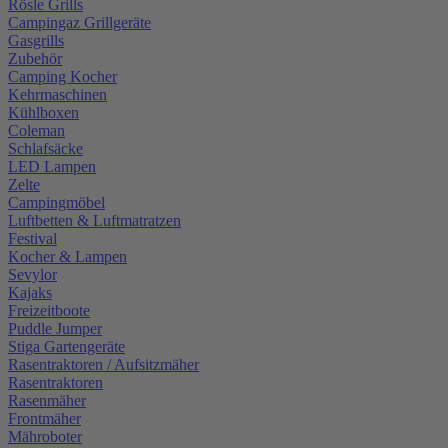
Rösle Grills
Campingaz Grillgeräte
Gasgrills
Zubehör
Camping Kocher
Kehrmaschinen
Kühlboxen
Coleman
Schlafsäcke
LED Lampen
Zelte
Campingmöbel
Luftbetten & Luftmatratzen
Festival
Kocher & Lampen
Sevylor
Kajaks
Freizeitboote
Puddle Jumper
Stiga Gartengeräte
Rasentraktoren / Aufsitzmäher
Rasentraktoren
Rasenmäher
Frontmäher
Mähroboter