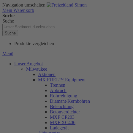
Navigation umschalten
Mein Warenkorb
Suche
Suche
Suche
Produkte vergleichen
Menü
Unser Angebot
Milwaukee
Aktionen
MX FUEL™ Equipment
Trennen
Abbruch
Rohrreinigung
Diamant-Kernbohren
Beleuchtung
Betonverdichter
MXF CP203
MXF XC406
Ladegerät