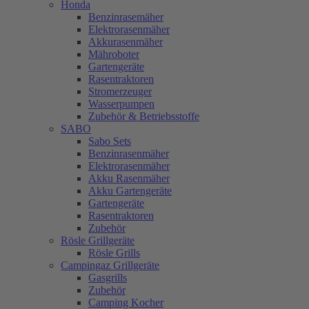
Honda
Benzinrasemäher
Elektrorasenmäher
Akkurasenmäher
Mähroboter
Gartengeräte
Rasentraktoren
Stromerzeuger
Wasserpumpen
Zubehör & Betriebsstoffe
SABO
Sabo Sets
Benzinrasenmäher
Elektrorasenmäher
Akku Rasenmäher
Akku Gartengeräte
Gartengeräte
Rasentraktoren
Zubehör
Rösle Grillgeräte
Rösle Grills
Campingaz Grillgeräte
Gasgrills
Zubehör
Camping Kocher