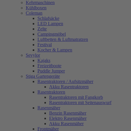
Kehrmaschinen
Kühlboxen
Coleman
Schlafsäcke
LED Lampen
Zelte
Campingmöbel
Luftbetten & Luftmatratzen
Festival
Kocher & Lampen
Sevylor
Kajaks
Freizeitboote
Puddle Jumper
Stiga Gartengeräte
Rasentraktoren / Aufsitzmäher
Akku Rasentraktoren
Rasentraktoren
Rasentraktoren mit Fangkorb
Rasentraktoren mit Seitenauswurf
Rasenmäher
Benzin Rasenmäher
Elektro Rasenmäher
Akku Rasenmäher
Frontmäher