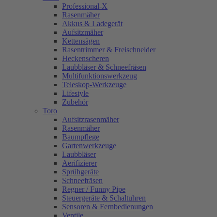
Professional-X
Rasenmäher
Akkus & Ladegerät
Aufsitzmäher
Kettensägen
Rasentrimmer & Freischneider
Heckenscheren
Laubbläser & Schneefräsen
Multifunktionswerkzeug
Teleskop-Werkzeuge
Lifestyle
Zubehör
Toro
Aufsitzrasenmäher
Rasenmäher
Baumpflege
Gartenwerkzeuge
Laubbläser
Aerifizierer
Sprühgeräte
Schneefräsen
Regner / Funny Pipe
Steuergeräte & Schaltuhren
Sensoren & Fernbedienungen
Ventile