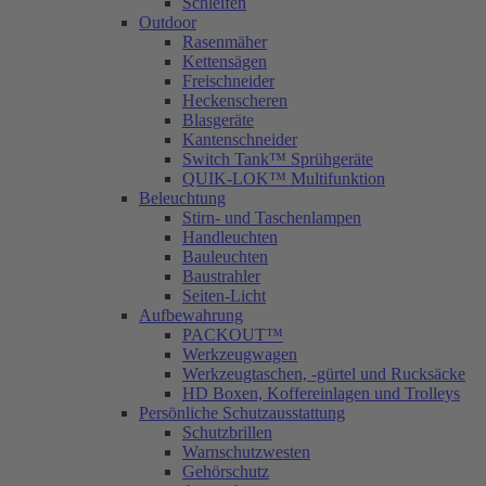
Schleifen
Outdoor
Rasenmäher
Kettensägen
Freischneider
Heckenscheren
Blasgeräte
Kantenschneider
Switch Tank™ Sprühgeräte
QUIK-LOK™ Multifunktion
Beleuchtung
Stirn- und Taschenlampen
Handleuchten
Bauleuchten
Baustrahler
Seiten-Licht
Aufbewahrung
PACKOUT™
Werkzeugwagen
Werkzeugtaschen, -gürtel und Rucksäcke
HD Boxen, Koffereinlagen und Trolleys
Persönliche Schutzausstattung
Schutzbrillen
Warnschutzwesten
Gehörschutz