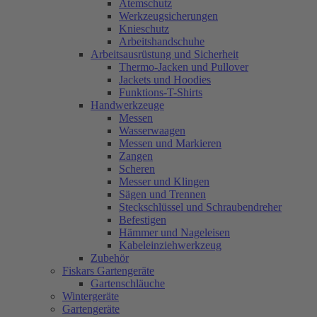
Atemschutz
Werkzeugsicherungen
Knieschutz
Arbeitshandschuhe
Arbeitsausrüstung und Sicherheit
Thermo-Jacken und Pullover
Jackets und Hoodies
Funktions-T-Shirts
Handwerkzeuge
Messen
Wasserwaagen
Messen und Markieren
Zangen
Scheren
Messer und Klingen
Sägen und Trennen
Steckschlüssel und Schraubendreher
Befestigen
Hämmer und Nageleisen
Kabeleinziehwerkzeug
Zubehör
Fiskars Gartengeräte
Gartenschläuche
Wintergeräte
Gartengeräte