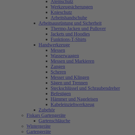
Atemschutz
Werkzeugsicherungen
Knieschutz
Arbeitshandschuhe
Arbeitsausrüstung und Sicherheit
Thermo-Jacken und Pullover
Jackets und Hoodies
Funktions-T-Shirts
Handwerkzeuge
Messen
Wasserwaagen
Messen und Markieren
Zangen
Scheren
Messer und Klingen
Sägen und Trennen
Steckschlüssel und Schraubendreher
Befestigen
Hämmer und Nageleisen
Kabeleinziehwerkzeug
Zubehör
Fiskars Gartengeräte
Gartenschläuche
Wintergeräte
Gartengeräte