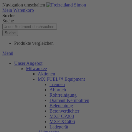
Navigation umschalten
Mein Warenkorb
Suche
Suche
Suche
Produkte vergleichen
Menü
Unser Angebot
Milwaukee
Aktionen
MX FUEL™ Equipment
Trennen
Abbruch
Rohrreinigung
Diamant-Kernbohren
Beleuchtung
Betonverdichter
MXF CP203
MXF XC406
Ladegerät