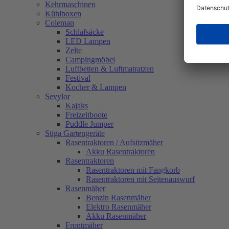
Kehrmaschinen
Kühlboxen
Coleman
Schlafsäcke
LED Lampen
Zelte
Campingmöbel
Luftbetten & Luftmatratzen
Festival
Kocher & Lampen
Sevylor
Kajaks
Freizeitboote
Puddle Jumper
Stiga Gartengeräte
Rasentraktoren / Aufsitzmäher
Akku Rasentraktoren
Rasentraktoren
Rasentraktoren mit Fangkorb
Rasentraktoren mit Seitenauswurf
Rasenmäher
Benzin Rasenmäher
Elektro Rasenmäher
Akku Rasenmäher
Frontmäher