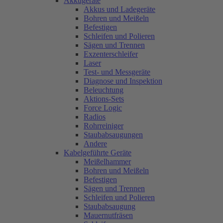
Akkugeräte
Akkus und Ladegeräte
Bohren und Meißeln
Befestigen
Schleifen und Polieren
Sägen und Trennen
Exzenterschleifer
Laser
Test- und Messgeräte
Diagnose und Inspektion
Beleuchtung
Aktions-Sets
Force Logic
Radios
Rohrreiniger
Staubabsaugungen
Andere
Kabelgeführte Geräte
Meißelhammer
Bohren und Meißeln
Befestigen
Sägen und Trennen
Schleifen und Polieren
Staubabsaugung
Mauernutfräsen