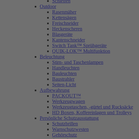
Schleifen
Outdoor
Rasenmäher
Kettensägen
Freischneider
Heckenscheren
Blasgeräte
Kantenschneider
Switch Tank™ Sprühgeräte
QUIK-LOK™ Multifunktion
Beleuchtung
Stirn- und Taschenlampen
Handleuchten
Bauleuchten
Baustrahler
Seiten-Licht
Aufbewahrung
PACKOUT™
Werkzeugwagen
Werkzeugtaschen, -gürtel und Rucksäcke
HD Boxen, Koffereinlagen und Trolleys
Persönliche Schutzausstattung
Schutzbrillen
Warnschutzwesten
Gehörschutz