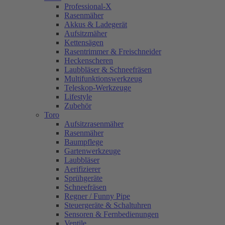
Professional-X
Rasenmäher
Akkus & Ladegerät
Aufsitzmäher
Kettensägen
Rasentrimmer & Freischneider
Heckenscheren
Laubbläser & Schneefräsen
Multifunktionswerkzeug
Teleskop-Werkzeuge
Lifestyle
Zubehör
Toro
Aufsitzrasenmäher
Rasenmäher
Baumpflege
Gartenwerkzeuge
Laubbläser
Aerifizierer
Sprühgeräte
Schneefräsen
Regner / Funny Pipe
Steuergeräte & Schaltuhren
Sensoren & Fernbedienungen
Ventile