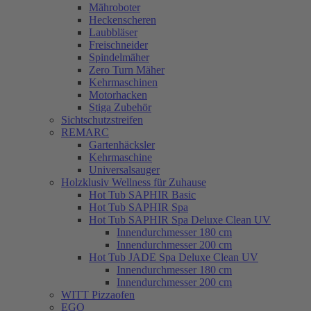
Mähroboter
Heckenscheren
Laubbläser
Freischneider
Spindelmäher
Zero Turn Mäher
Kehrmaschinen
Motorhacken
Stiga Zubehör
Sichtschutzstreifen
REMARC
Gartenhäcksler
Kehrmaschine
Universalsauger
Holzklusiv Wellness für Zuhause
Hot Tub SAPHIR Basic
Hot Tub SAPHIR Spa
Hot Tub SAPHIR Spa Deluxe Clean UV
Innendurchmesser 180 cm
Innendurchmesser 200 cm
Hot Tub JADE Spa Deluxe Clean UV
Innendurchmesser 180 cm
Innendurchmesser 200 cm
WITT Pizzaofen
EGO