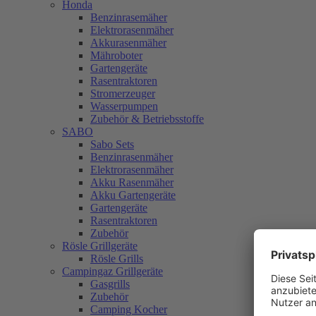
Honda
Benzinrasemäher
Elektrorasenmäher
Akkurasenmäher
Mähroboter
Gartengeräte
Rasentraktoren
Stromerzeuger
Wasserpumpen
Zubehör & Betriebsstoffe
SABO
Sabo Sets
Benzinrasenmäher
Elektrorasenmäher
Akku Rasenmäher
Akku Gartengeräte
Gartengeräte
Rasentraktoren
Zubehör
Rösle Grillgeräte
Rösle Grills
Campingaz Grillgeräte
Gasgrills
Zubehör
Camping Kocher