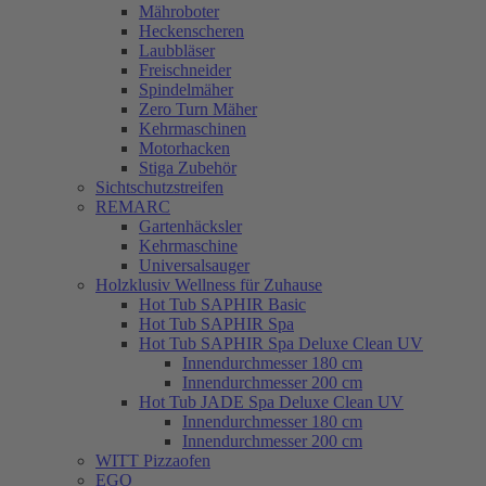
Mähroboter
Heckenscheren
Laubbläser
Freischneider
Spindelmäher
Zero Turn Mäher
Kehrmaschinen
Motorhacken
Stiga Zubehör
Sichtschutzstreifen
REMARC
Gartenhäcksler
Kehrmaschine
Universalsauger
Holzklusiv Wellness für Zuhause
Hot Tub SAPHIR Basic
Hot Tub SAPHIR Spa
Hot Tub SAPHIR Spa Deluxe Clean UV
Innendurchmesser 180 cm
Innendurchmesser 200 cm
Hot Tub JADE Spa Deluxe Clean UV
Innendurchmesser 180 cm
Innendurchmesser 200 cm
WITT Pizzaofen
EGO