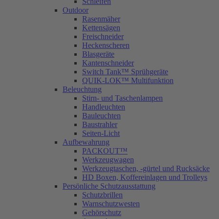
Schleifen
Outdoor
Rasenmäher
Kettensägen
Freischneider
Heckenscheren
Blasgeräte
Kantenschneider
Switch Tank™ Sprühgeräte
QUIK-LOK™ Multifunktion
Beleuchtung
Stirn- und Taschenlampen
Handleuchten
Bauleuchten
Baustrahler
Seiten-Licht
Aufbewahrung
PACKOUT™
Werkzeugwagen
Werkzeugtaschen, -gürtel und Rucksäcke
HD Boxen, Koffereinlagen und Trolleys
Persönliche Schutzausstattung
Schutzbrillen
Warnschutzwesten
Gehörschutz