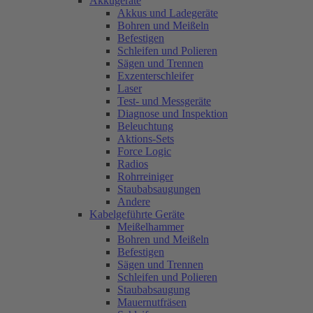
Akkugeräte
Akkus und Ladegeräte
Bohren und Meißeln
Befestigen
Schleifen und Polieren
Sägen und Trennen
Exzenterschleifer
Laser
Test- und Messgeräte
Diagnose und Inspektion
Beleuchtung
Aktions-Sets
Force Logic
Radios
Rohrreiniger
Staubabsaugungen
Andere
Kabelgeführte Geräte
Meißelhammer
Bohren und Meißeln
Befestigen
Sägen und Trennen
Schleifen und Polieren
Staubabsaugung
Mauernutfräsen