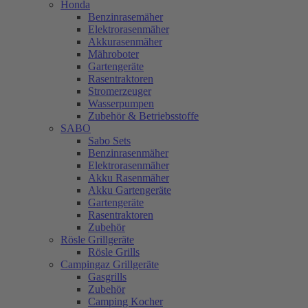
Honda
Benzinrasemäher
Elektrorasenmäher
Akkurasenmäher
Mähroboter
Gartengeräte
Rasentraktoren
Stromerzeuger
Wasserpumpen
Zubehör & Betriebsstoffe
SABO
Sabo Sets
Benzinrasenmäher
Elektrorasenmäher
Akku Rasenmäher
Akku Gartengeräte
Gartengeräte
Rasentraktoren
Zubehör
Rösle Grillgeräte
Rösle Grills
Campingaz Grillgeräte
Gasgrills
Zubehör
Camping Kocher