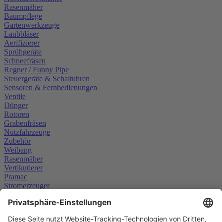
Rasenmäher
Baumpflege
Gartenwerkzeuge
Laubbläser
Aerifizierer
Sprühgeräte
Schneefräsen
Regner / Funny Pipe
Steuergeräte & Schaltuhren
Sensoren & Fernbedienungen
Ventile
Dünger
Rotoren
Grabenfräsen
Nutzfahrzeuge
Zubehör
Weibang
Rasenmäher
Vertikutierer
Pramac
Stromerzeuger
Scheppach
Weitere Informationen