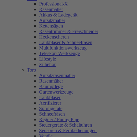
Professional-X
Rasenmäher
Akkus & Ladegerät
Aufsitzmäher
Kettensägen
Rasentrimmer & Freischneider
Heckenscheren
Laubbläser & Schneefräsen
Multifunktionswerkzeug
Teleskop-Werkzeuge
Lifestyle
Zubehör
Toro
Aufsitzrasenmäher
Rasenmäher
Baumpflege
Gartenwerkzeuge
Laubbläser
Aerifizierer
Sprühgeräte
Schneefräsen
Regner / Funny Pipe
Steuergeräte & Schaltuhren
Sensoren & Fernbedienungen
Ventile