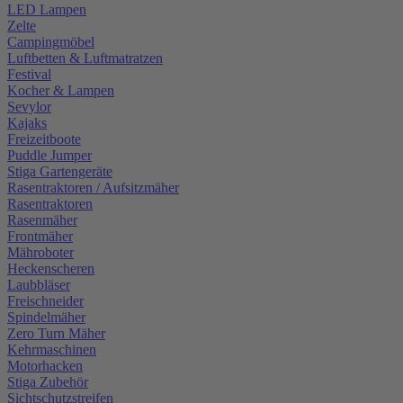
LED Lampen
Zelte
Campingmöbel
Luftbetten & Luftmatratzen
Festival
Kocher & Lampen
Sevylor
Kajaks
Freizeitboote
Puddle Jumper
Stiga Gartengeräte
Rasentraktoren / Aufsitzmäher
Rasentraktoren
Rasenmäher
Frontmäher
Mähroboter
Heckenscheren
Laubbläser
Freischneider
Spindelmäher
Zero Turn Mäher
Kehrmaschinen
Motorhacken
Stiga Zubehör
Sichtschutzstreifen