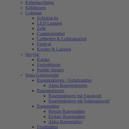
Kehrmaschinen
Kühlboxen
Coleman
Schlafsäcke
LED Lampen
Zelte
Campingmöbel
Luftbetten & Luftmatratzen
Festival
Kocher & Lampen
Sevylor
Kajaks
Freizeitboote
Puddle Jumper
Stiga Gartengeräte
Rasentraktoren / Aufsitzmäher
Akku Rasentraktoren
Rasentraktoren
Rasentraktoren mit Fangkorb
Rasentraktoren mit Seitenauswurf
Rasenmäher
Benzin Rasenmäher
Elektro Rasenmäher
Akku Rasenmäher
Frontmäher