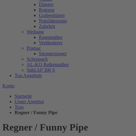
Dünger
Rotoren
Grabenfräsen
Nutzfahrzeuge
Zubehör
Weibang
Rasenmäher
Vertikutierer
Pramac
Stromerzeuger
Scheppach
AL-KO Balkenmäher
Stihl AP 300 S
Top Angebote
Konto
Startseite
Unser Angebot
Toro
Regner / Funny Pipe
Regner / Funny Pipe