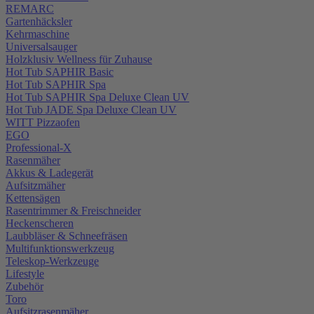
REMARC
Gartenhäcksler
Kehrmaschine
Universalsauger
Holzklusiv Wellness für Zuhause
Hot Tub SAPHIR Basic
Hot Tub SAPHIR Spa
Hot Tub SAPHIR Spa Deluxe Clean UV
Hot Tub JADE Spa Deluxe Clean UV
WITT Pizzaofen
EGO
Professional-X
Rasenmäher
Akkus & Ladegerät
Aufsitzmäher
Kettensägen
Rasentrimmer & Freischneider
Heckenscheren
Laubbläser & Schneefräsen
Multifunktionswerkzeug
Teleskop-Werkzeuge
Lifestyle
Zubehör
Toro
Aufsitzrasenmäher