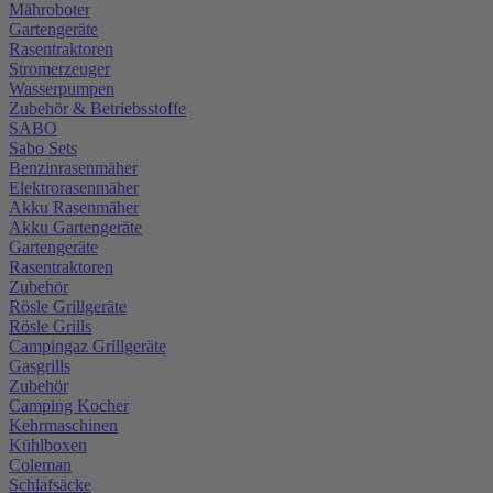
Mähroboter
Gartengeräte
Rasentraktoren
Stromerzeuger
Wasserpumpen
Zubehör & Betriebsstoffe
SABO
Sabo Sets
Benzinrasenmäher
Elektrorasenmäher
Akku Rasenmäher
Akku Gartengeräte
Gartengeräte
Rasentraktoren
Zubehör
Rösle Grillgeräte
Rösle Grills
Campingaz Grillgeräte
Gasgrills
Zubehör
Camping Kocher
Kehrmaschinen
Kühlboxen
Coleman
Schlafsäcke