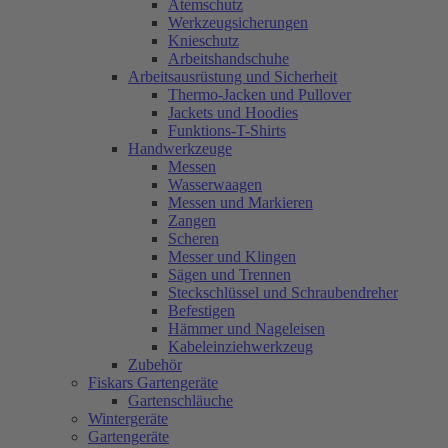
Atemschutz
Werkzeugsicherungen
Knieschutz
Arbeitshandschuhe
Arbeitsausrüstung und Sicherheit
Thermo-Jacken und Pullover
Jackets und Hoodies
Funktions-T-Shirts
Handwerkzeuge
Messen
Wasserwaagen
Messen und Markieren
Zangen
Scheren
Messer und Klingen
Sägen und Trennen
Steckschlüssel und Schraubendreher
Befestigen
Hämmer und Nageleisen
Kabeleinziehwerkzeug
Zubehör
Fiskars Gartengeräte
Gartenschläuche
Wintergeräte
Gartengeräte