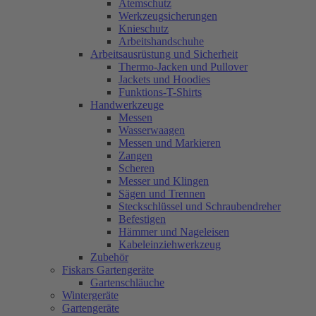
Atemschutz
Werkzeugsicherungen
Knieschutz
Arbeitshandschuhe
Arbeitsausrüstung und Sicherheit
Thermo-Jacken und Pullover
Jackets und Hoodies
Funktions-T-Shirts
Handwerkzeuge
Messen
Wasserwaagen
Messen und Markieren
Zangen
Scheren
Messer und Klingen
Sägen und Trennen
Steckschlüssel und Schraubendreher
Befestigen
Hämmer und Nageleisen
Kabeleinziehwerkzeug
Zubehör
Fiskars Gartengeräte
Gartenschläuche
Wintergeräte
Gartengeräte