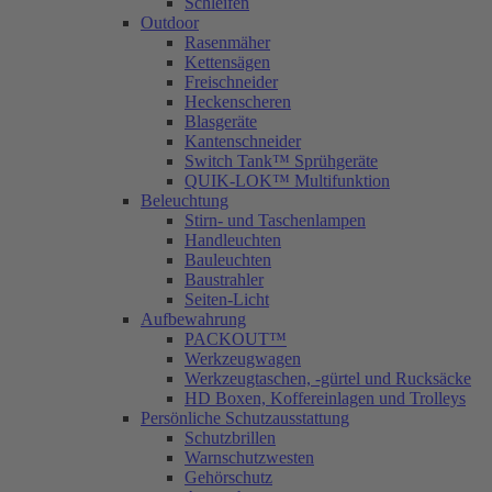
Schleifen
Outdoor
Rasenmäher
Kettensägen
Freischneider
Heckenscheren
Blasgeräte
Kantenschneider
Switch Tank™ Sprühgeräte
QUIK-LOK™ Multifunktion
Beleuchtung
Stirn- und Taschenlampen
Handleuchten
Bauleuchten
Baustrahler
Seiten-Licht
Aufbewahrung
PACKOUT™
Werkzeugwagen
Werkzeugtaschen, -gürtel und Rucksäcke
HD Boxen, Koffereinlagen und Trolleys
Persönliche Schutzausstattung
Schutzbrillen
Warnschutzwesten
Gehörschutz