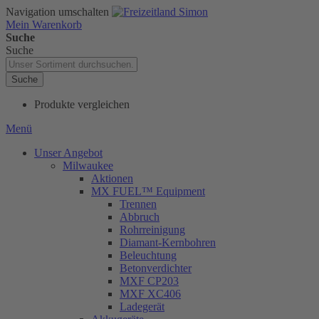
Navigation umschalten
Mein Warenkorb
Suche
Suche
Suche
Produkte vergleichen
Menü
Unser Angebot
Milwaukee
Aktionen
MX FUEL™ Equipment
Trennen
Abbruch
Rohrreinigung
Diamant-Kernbohren
Beleuchtung
Betonverdichter
MXF CP203
MXF XC406
Ladegerät