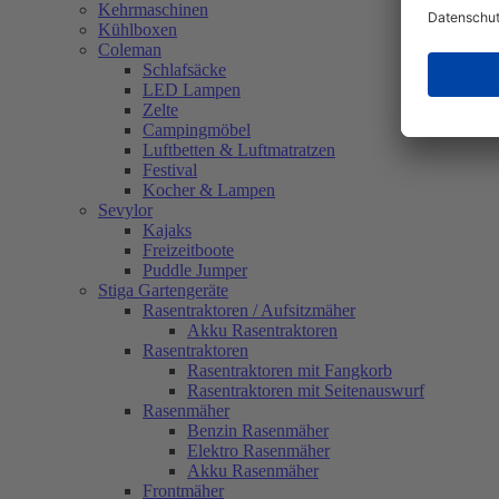
Kehrmaschinen
Kühlboxen
Coleman
Schlafsäcke
LED Lampen
Zelte
Campingmöbel
Luftbetten & Luftmatratzen
Festival
Kocher & Lampen
Sevylor
Kajaks
Freizeitboote
Puddle Jumper
Stiga Gartengeräte
Rasentraktoren / Aufsitzmäher
Akku Rasentraktoren
Rasentraktoren
Rasentraktoren mit Fangkorb
Rasentraktoren mit Seitenauswurf
Rasenmäher
Benzin Rasenmäher
Elektro Rasenmäher
Akku Rasenmäher
Frontmäher