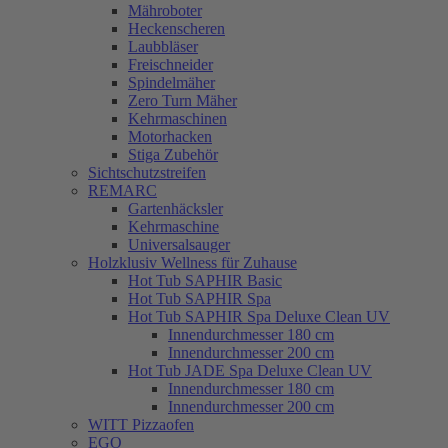
Mähroboter
Heckenscheren
Laubbläser
Freischneider
Spindelmäher
Zero Turn Mäher
Kehrmaschinen
Motorhacken
Stiga Zubehör
Sichtschutzstreifen
REMARC
Gartenhäcksler
Kehrmaschine
Universalsauger
Holzklusiv Wellness für Zuhause
Hot Tub SAPHIR Basic
Hot Tub SAPHIR Spa
Hot Tub SAPHIR Spa Deluxe Clean UV
Innendurchmesser 180 cm
Innendurchmesser 200 cm
Hot Tub JADE Spa Deluxe Clean UV
Innendurchmesser 180 cm
Innendurchmesser 200 cm
WITT Pizzaofen
EGO