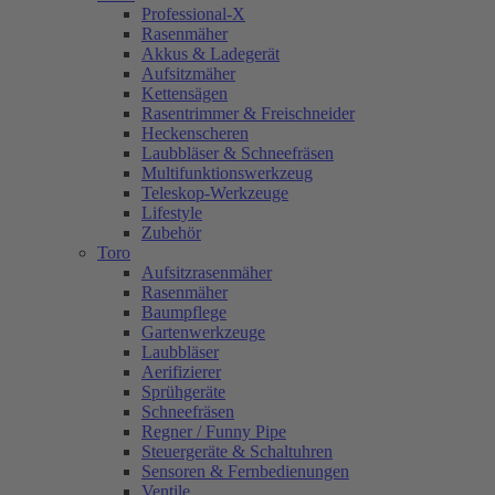
Professional-X
Rasenmäher
Akkus & Ladegerät
Aufsitzmäher
Kettensägen
Rasentrimmer & Freischneider
Heckenscheren
Laubbläser & Schneefräsen
Multifunktionswerkzeug
Teleskop-Werkzeuge
Lifestyle
Zubehör
Toro
Aufsitzrasenmäher
Rasenmäher
Baumpflege
Gartenwerkzeuge
Laubbläser
Aerifizierer
Sprühgeräte
Schneefräsen
Regner / Funny Pipe
Steuergeräte & Schaltuhren
Sensoren & Fernbedienungen
Ventile