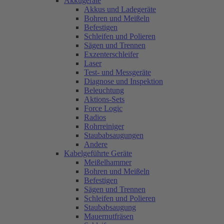
Akkugeräte
Akkus und Ladegeräte
Bohren und Meißeln
Befestigen
Schleifen und Polieren
Sägen und Trennen
Exzenterschleifer
Laser
Test- und Messgeräte
Diagnose und Inspektion
Beleuchtung
Aktions-Sets
Force Logic
Radios
Rohrreiniger
Staubabsaugungen
Andere
Kabelgeführte Geräte
Meißelhammer
Bohren und Meißeln
Befestigen
Sägen und Trennen
Schleifen und Polieren
Staubabsaugung
Mauernutfräsen