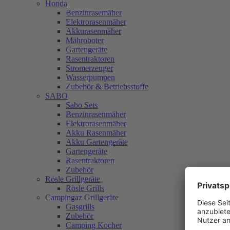
Honda
Benzinrasemäher
Elektrorasenmäher
Akkurasenmäher
Mähroboter
Gartengeräte
Rasentraktoren
Stromerzeuger
Wasserpumpen
Zubehör & Betriebsstoffe
SABO
Sabo Sets
Benzinrasenmäher
Elektrorasenmäher
Akku Rasenmäher
Akku Gartengeräte
Gartengeräte
Rasentraktoren
Zubehör
Rösle Grillgeräte
Rösle Grills
Campingaz Grillgeräte
Gasgrills
Zubehör
Camping Kocher