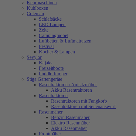
Kehrmaschinen
Kühlboxen
Coleman
Schlafsäcke
LED Lampen
Zelte
Campingmöbel
Luftbetten & Luftmatratzen
Festival
Kocher & Lampen
Sevylor
Kajaks
Freizeitboote
Puddle Jumper
Stiga Gartengeräte
Rasentraktoren / Aufsitzmäher
Akku Rasentraktoren
Rasentraktoren
Rasentraktoren mit Fangkorb
Rasentraktoren mit Seitenauswurf
Rasenmäher
Benzin Rasenmäher
Elektro Rasenmäher
Akku Rasenmäher
Frontmäher