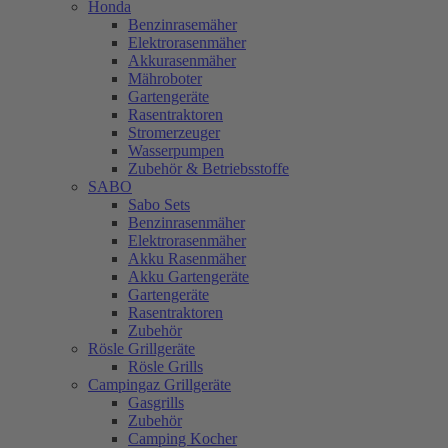
Honda
Benzinrasemäher
Elektrorasenmäher
Akkurasenmäher
Mähroboter
Gartengeräte
Rasentraktoren
Stromerzeuger
Wasserpumpen
Zubehör & Betriebsstoffe
SABO
Sabo Sets
Benzinrasenmäher
Elektrorasenmäher
Akku Rasenmäher
Akku Gartengeräte
Gartengeräte
Rasentraktoren
Zubehör
Rösle Grillgeräte
Rösle Grills
Campingaz Grillgeräte
Gasgrills
Zubehör
Camping Kocher