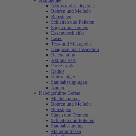
Akkugeräte
Akkus und Ladegeräte
Bohren und Meißeln
Befestigen
Schleifen und Polieren
Sägen und Trennen
Exzenterschleifer
Laser
Test- und Messgeräte
Diagnose und Inspektion
Beleuchtung
Aktions-Sets
Force Logic
Radios
Rohrreiniger
Staubabsaugungen
Andere
Kabelgeführte Geräte
Meißelhammer
Bohren und Meißeln
Befestigen
Sägen und Trennen
Schleifen und Polieren
Staubabsaugung
Mauernutfräsen