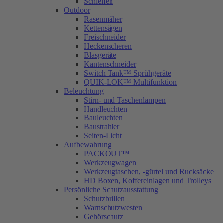
Schleifen
Outdoor
Rasenmäher
Kettensägen
Freischneider
Heckenscheren
Blasgeräte
Kantenschneider
Switch Tank™ Sprühgeräte
QUIK-LOK™ Multifunktion
Beleuchtung
Stirn- und Taschenlampen
Handleuchten
Bauleuchten
Baustrahler
Seiten-Licht
Aufbewahrung
PACKOUT™
Werkzeugwagen
Werkzeugtaschen, -gürtel und Rucksäcke
HD Boxen, Koffereinlagen und Trolleys
Persönliche Schutzausstattung
Schutzbrillen
Warnschutzwesten
Gehörschutz