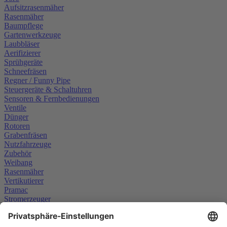
Aufsitzrasenmäher
Rasenmäher
Baumpflege
Gartenwerkzeuge
Laubbläser
Aerifizierer
Sprühgeräte
Schneefräsen
Regner / Funny Pipe
Steuergeräte & Schaltuhren
Sensoren & Fernbedienungen
Ventile
Dünger
Rotoren
Grabenfräsen
Nutzfahrzeuge
Zubehör
Weibang
Rasenmäher
Vertikutierer
Pramac
Stromerzeuger
Scheppach