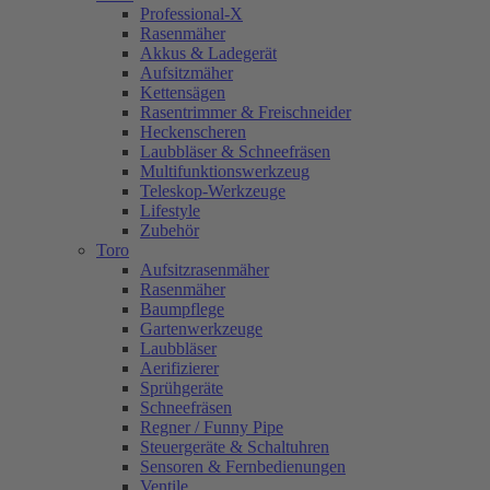
Professional-X
Rasenmäher
Akkus & Ladegerät
Aufsitzmäher
Kettensägen
Rasentrimmer & Freischneider
Heckenscheren
Laubbläser & Schneefräsen
Multifunktionswerkzeug
Teleskop-Werkzeuge
Lifestyle
Zubehör
Toro
Aufsitzrasenmäher
Rasenmäher
Baumpflege
Gartenwerkzeuge
Laubbläser
Aerifizierer
Sprühgeräte
Schneefräsen
Regner / Funny Pipe
Steuergeräte & Schaltuhren
Sensoren & Fernbedienungen
Ventile