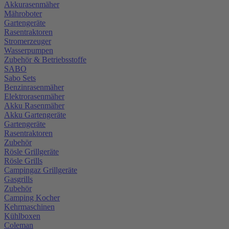
Akkurasenmäher
Mähroboter
Gartengeräte
Rasentraktoren
Stromerzeuger
Wasserpumpen
Zubehör & Betriebsstoffe
SABO
Sabo Sets
Benzinrasenmäher
Elektrorasenmäher
Akku Rasenmäher
Akku Gartengeräte
Gartengeräte
Rasentraktoren
Zubehör
Rösle Grillgeräte
Rösle Grills
Campingaz Grillgeräte
Gasgrills
Zubehör
Camping Kocher
Kehrmaschinen
Kühlboxen
Coleman