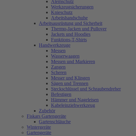
Atemschutz
Werkzeugsicherungen
Knieschutz
Arbeitshandschuhe
Arbeitsausrüstung und Sicherheit
Thermo-Jacken und Pullover
Jackets und Hoodies
Funktions-T-Shirts
Handwerkzeuge
Messen
Wasserwaagen
Messen und Markieren
Zangen
Scheren
Messer und Klingen
Sägen und Trennen
Steckschlüssel und Schraubendreher
Befestigen
Hämmer und Nageleisen
Kabeleinziehwerkzeug
Zubehör
Fiskars Gartengeräte
Gartenschläuche
Wintergeräte
Gartengeräte