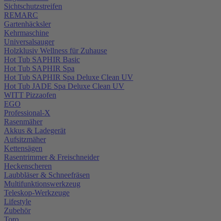
Sichtschutzstreifen
REMARC
Gartenhäcksler
Kehrmaschine
Universalsauger
Holzklusiv Wellness für Zuhause
Hot Tub SAPHIR Basic
Hot Tub SAPHIR Spa
Hot Tub SAPHIR Spa Deluxe Clean UV
Hot Tub JADE Spa Deluxe Clean UV
WITT Pizzaofen
EGO
Professional-X
Rasenmäher
Akkus & Ladegerät
Aufsitzmäher
Kettensägen
Rasentrimmer & Freischneider
Heckenscheren
Laubbläser & Schneefräsen
Multifunktionswerkzeug
Teleskop-Werkzeuge
Lifestyle
Zubehör
Toro