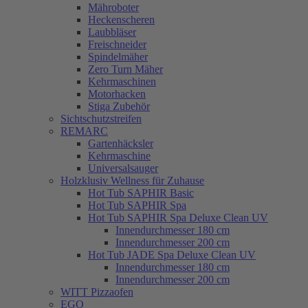
Mähroboter
Heckenscheren
Laubbläser
Freischneider
Spindelmäher
Zero Turn Mäher
Kehrmaschinen
Motorhacken
Stiga Zubehör
Sichtschutzstreifen
REMARC
Gartenhäcksler
Kehrmaschine
Universalsauger
Holzklusiv Wellness für Zuhause
Hot Tub SAPHIR Basic
Hot Tub SAPHIR Spa
Hot Tub SAPHIR Spa Deluxe Clean UV
Innendurchmesser 180 cm
Innendurchmesser 200 cm
Hot Tub JADE Spa Deluxe Clean UV
Innendurchmesser 180 cm
Innendurchmesser 200 cm
WITT Pizzaofen
EGO