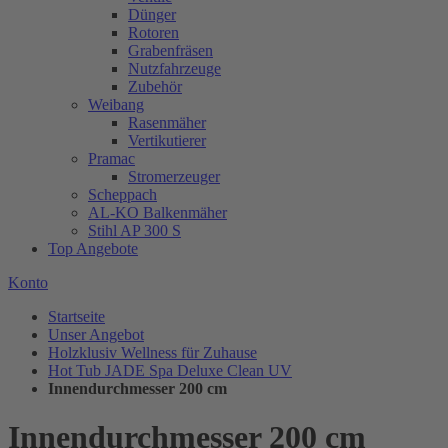
Dünger
Rotoren
Grabenfräsen
Nutzfahrzeuge
Zubehör
Weibang
Rasenmäher
Vertikutierer
Pramac
Stromerzeuger
Scheppach
AL-KO Balkenmäher
Stihl AP 300 S
Top Angebote
Konto
Startseite
Unser Angebot
Holzklusiv Wellness für Zuhause
Hot Tub JADE Spa Deluxe Clean UV
Innendurchmesser 200 cm
Innendurchmesser 200 cm