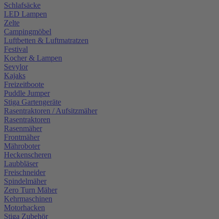
Schlafsäcke
LED Lampen
Zelte
Campingmöbel
Luftbetten & Luftmatratzen
Festival
Kocher & Lampen
Sevylor
Kajaks
Freizeitboote
Puddle Jumper
Stiga Gartengeräte
Rasentraktoren / Aufsitzmäher
Rasentraktoren
Rasenmäher
Frontmäher
Mähroboter
Heckenscheren
Laubbläser
Freischneider
Spindelmäher
Zero Turn Mäher
Kehrmaschinen
Motorhacken
Stiga Zubehör