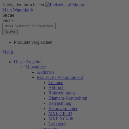
Navigation umschalten
Mein Warenkorb
Suche
Suche
Suche
Produkte vergleichen
Menü
Unser Angebot
Milwaukee
Aktionen
MX FUEL™ Equipment
Trennen
Abbruch
Rohrreinigung
Diamant-Kernbohren
Beleuchtung
Betonverdichter
MXF CP203
MXF XC406
Ladegerät