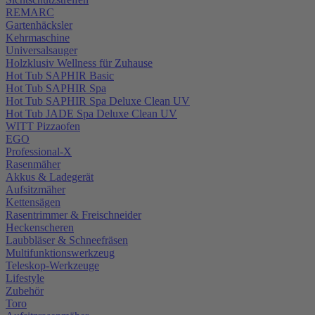
REMARC
Gartenhäcksler
Kehrmaschine
Universalsauger
Holzklusiv Wellness für Zuhause
Hot Tub SAPHIR Basic
Hot Tub SAPHIR Spa
Hot Tub SAPHIR Spa Deluxe Clean UV
Hot Tub JADE Spa Deluxe Clean UV
WITT Pizzaofen
EGO
Professional-X
Rasenmäher
Akkus & Ladegerät
Aufsitzmäher
Kettensägen
Rasentrimmer & Freischneider
Heckenscheren
Laubbläser & Schneefräsen
Multifunktionswerkzeug
Teleskop-Werkzeuge
Lifestyle
Zubehör
Toro