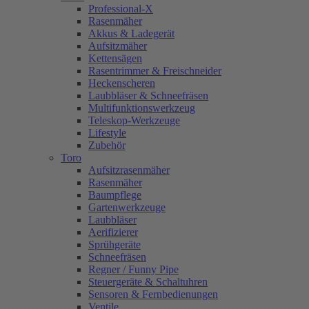
Professional-X
Rasenmäher
Akkus & Ladegerät
Aufsitzmäher
Kettensägen
Rasentrimmer & Freischneider
Heckenscheren
Laubbläser & Schneefräsen
Multifunktionswerkzeug
Teleskop-Werkzeuge
Lifestyle
Zubehör
Toro
Aufsitzrasenmäher
Rasenmäher
Baumpflege
Gartenwerkzeuge
Laubbläser
Aerifizierer
Sprühgeräte
Schneefräsen
Regner / Funny Pipe
Steuergeräte & Schaltuhren
Sensoren & Fernbedienungen
Ventile