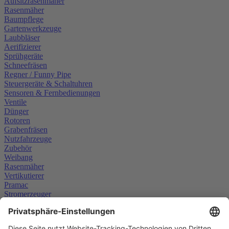
Aufsitzrasenmäher
Rasenmäher
Baumpflege
Gartenwerkzeuge
Laubbläser
Aerifizierer
Sprühgeräte
Schneefräsen
Regner / Funny Pipe
Steuergeräte & Schaltuhren
Sensoren & Fernbedienungen
Ventile
Dünger
Rotoren
Grabenfräsen
Nutzfahrzeuge
Zubehör
Weibang
Rasenmäher
Vertikutierer
Pramac
Stromerzeuger
Scheppach
Weitere Informationen