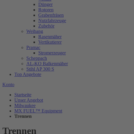
Dünger
Rotoren
Grabenfräsen
Nutzfahrzeuge
Zubehör
Weibang
Rasenmäher
Vertikutierer
Pramac
Stromerzeuger
Scheppach
AL-KO Balkenmäher
Stihl AP 300 S
Top Angebote
Konto
Startseite
Unser Angebot
Milwaukee
MX FUEL™ Equipment
Trennen
Trennen