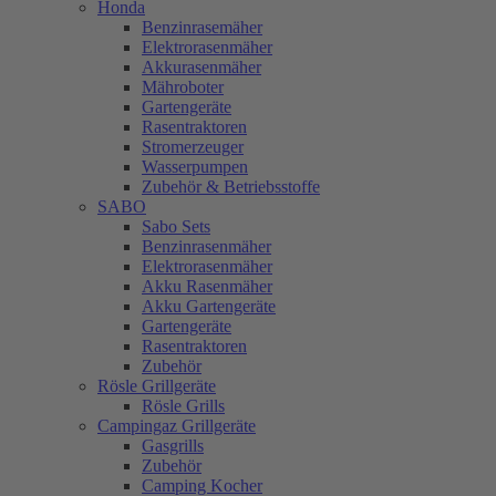
Honda
Benzinrasemäher
Elektrorasenmäher
Akkurasenmäher
Mähroboter
Gartengeräte
Rasentraktoren
Stromerzeuger
Wasserpumpen
Zubehör & Betriebsstoffe
SABO
Sabo Sets
Benzinrasenmäher
Elektrorasenmäher
Akku Rasenmäher
Akku Gartengeräte
Gartengeräte
Rasentraktoren
Zubehör
Rösle Grillgeräte
Rösle Grills
Campingaz Grillgeräte
Gasgrills
Zubehör
Camping Kocher