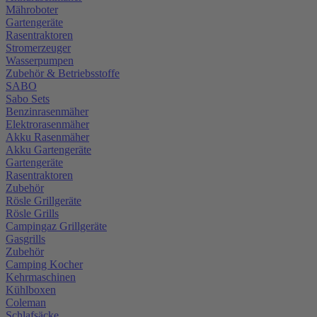
Mähroboter
Gartengeräte
Rasentraktoren
Stromerzeuger
Wasserpumpen
Zubehör & Betriebsstoffe
SABO
Sabo Sets
Benzinrasenmäher
Elektrorasenmäher
Akku Rasenmäher
Akku Gartengeräte
Gartengeräte
Rasentraktoren
Zubehör
Rösle Grillgeräte
Rösle Grills
Campingaz Grillgeräte
Gasgrills
Zubehör
Camping Kocher
Kehrmaschinen
Kühlboxen
Coleman
Schlafsäcke