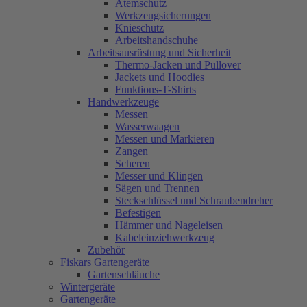
Atemschutz
Werkzeugsicherungen
Knieschutz
Arbeitshandschuhe
Arbeitsausrüstung und Sicherheit
Thermo-Jacken und Pullover
Jackets und Hoodies
Funktions-T-Shirts
Handwerkzeuge
Messen
Wasserwaagen
Messen und Markieren
Zangen
Scheren
Messer und Klingen
Sägen und Trennen
Steckschlüssel und Schraubendreher
Befestigen
Hämmer und Nageleisen
Kabeleinziehwerkzeug
Zubehör
Fiskars Gartengeräte
Gartenschläuche
Wintergeräte
Gartengeräte