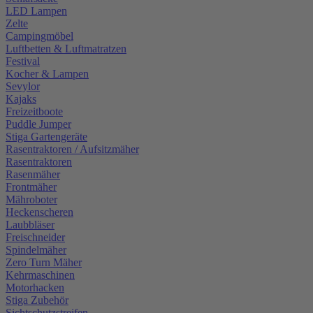
LED Lampen
Zelte
Campingmöbel
Luftbetten & Luftmatratzen
Festival
Kocher & Lampen
Sevylor
Kajaks
Freizeitboote
Puddle Jumper
Stiga Gartengeräte
Rasentraktoren / Aufsitzmäher
Rasentraktoren
Rasenmäher
Frontmäher
Mähroboter
Heckenscheren
Laubbläser
Freischneider
Spindelmäher
Zero Turn Mäher
Kehrmaschinen
Motorhacken
Stiga Zubehör
Sichtschutzstreifen