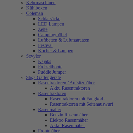
Kehrmaschinen
Kühlboxen
Coleman
Schlafsäcke
LED Lampen
Zelte
Campingmöbel
Luftbetten & Luftmatratzen
Festival
Kocher & Lampen
Sevylor
Kajaks
Freizeitboote
Puddle Jumper
Stiga Gartengeräte
Rasentraktoren / Aufsitzmäher
Akku Rasentraktoren
Rasentraktoren
Rasentraktoren mit Fangkorb
Rasentraktoren mit Seitenauswurf
Rasenmäher
Benzin Rasenmäher
Elektro Rasenmäher
Akku Rasenmäher
Frontmäher