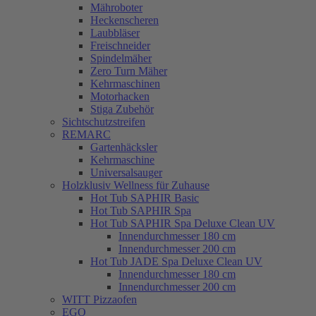
Mähroboter
Heckenscheren
Laubbläser
Freischneider
Spindelmäher
Zero Turn Mäher
Kehrmaschinen
Motorhacken
Stiga Zubehör
Sichtschutzstreifen
REMARC
Gartenhäcksler
Kehrmaschine
Universalsauger
Holzklusiv Wellness für Zuhause
Hot Tub SAPHIR Basic
Hot Tub SAPHIR Spa
Hot Tub SAPHIR Spa Deluxe Clean UV
Innendurchmesser 180 cm
Innendurchmesser 200 cm
Hot Tub JADE Spa Deluxe Clean UV
Innendurchmesser 180 cm
Innendurchmesser 200 cm
WITT Pizzaofen
EGO