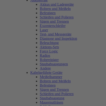
Akkugeräte
Akkus und Ladegeräte
Bohren und Meißeln
Befestigen
Schleifen und Polieren
Sägen und Trennen
Exzenterschleifer
Laser
Test- und Messgeräte
Diagnose und Inspektion
Beleuchtung
Aktions-Sets
Force Logic
Radios
Rohrreiniger
Staubabsaugungen
Andere
Kabelgeführte Geräte
Meißelhammer
Bohren und Meißeln
Befestigen
Sägen und Trennen
Schleifen und Polieren
Staubabsaugung
Mauernutfräsen