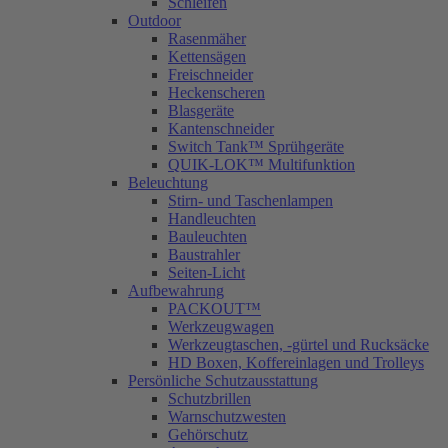
Schleifen
Outdoor
Rasenmäher
Kettensägen
Freischneider
Heckenscheren
Blasgeräte
Kantenschneider
Switch Tank™ Sprühgeräte
QUIK-LOK™ Multifunktion
Beleuchtung
Stirn- und Taschenlampen
Handleuchten
Bauleuchten
Baustrahler
Seiten-Licht
Aufbewahrung
PACKOUT™
Werkzeugwagen
Werkzeugtaschen, -gürtel und Rucksäcke
HD Boxen, Koffereinlagen und Trolleys
Persönliche Schutzausstattung
Schutzbrillen
Warnschutzwesten
Gehörschutz