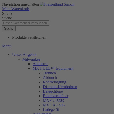
Navigation umschalten
Mein Warenkorb
Suche
Suche
Suche
Produkte vergleichen
Menü
Unser Angebot
Milwaukee
Aktionen
MX FUEL™ Equipment
Trennen
Abbruch
Rohrreinigung
Diamant-Kernbohren
Beleuchtung
Betonverdichter
MXF CP203
MXF XC406
Ladegerät